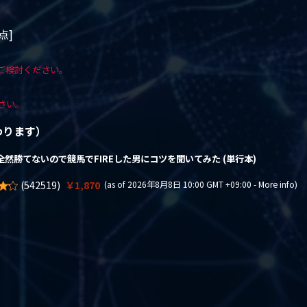
点]
ご検討ください。
。
さい。
わります）
全然勝てないので競馬でFIREした男にコツを聞いてみた (単行本)
(
542519
)
￥1,870
(as of 2026年8月8日 10:00 GMT +09:00 -
More info
)