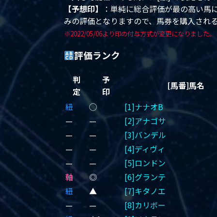
【予想印】
：単純に総合評価が最の高い馬
みの評価となりますので、馬券を購入され
※2022/05/06より印の付与方式が変更になりました。
評価ランク
判
予
[馬番]馬名
定
印
紐
◯
[1]ナナオB
—
—
[2]アナゴサ
—
—
[3]バンデル
—
—
[4]ディヴィ
—
—
[5]ロンドン
軸
◎
[6]グランテ
紐
▲
[7]キタノエ
—
—
[8]カリボー