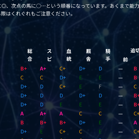
に◎、次点の馬に○…という順番になっています。あくまで能
る際はくれぐれもご注意ください。
追
総
ス
血
厩
騎
合
ピ
統
舎
手
前
B+
A+
C+
D+
D
—
B
C
C
D+
E
E
—
B
D+
D
C+
E
F
—
C
D+
D
D
D+
D
—
B
D+
D
E
E
E
—
B
A
A+
A
C
C
—
C
B
B+
B+
D+
E
—
A
D+
E
C+
C
E
—
C