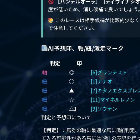
〚
バンデルオーラ
〛〚
ディヴィナシ
度が低いため、消し候補で良いでしょう
このレースは相手候補が比較的少なく
で注意してください。
AI予想印、軸/紐/激走マーク
判定
印
軸
◎
[6]グランテスト
紐
◯
[1]ナナオ
紐
▲
[7]キタノエクスプレ
紐
☆
[11]マイネルレノン
紐
△1
[9]ソウテン
判定と予想印について
【判定】
：馬券の軸に最適な馬に[軸]判定
て入る可能性がある馬には[激] の表記を行