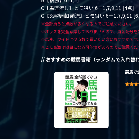
C【馬連流し】ヒモ狙い 6－1,7,9,11 [4点]
G【3連複軸1頭流】ヒモ狙い 6－1,7,9,11 [6
※全部買うと点数が多くなるのでご注意ください。
※オッズを完全考慮しておりませんので、資金配分を
※馬連、ワイドは少点数で買いたい方におすすめです
※ヒモ＆激は縦目になる可能性があるのでご注意くだ
// おすすめの競馬書籍（ランダムで入れ替
競馬で