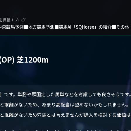
的中を目指すブログ
中央競馬予測
■地方競馬予測
■競馬AI「SQHorse」の紹介
■その他
(OP) 芝1200m
〛です。単勝や頭固定した馬単などを考慮しても良さそうです
と乖離がないため、あまり高配当は望めないかもしれません。
と乖離がないため穴馬とは言えませんが購入を検討する価値は