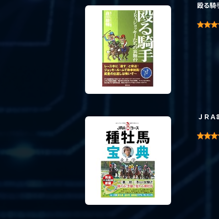
殴る騎手
ＪＲＡ8