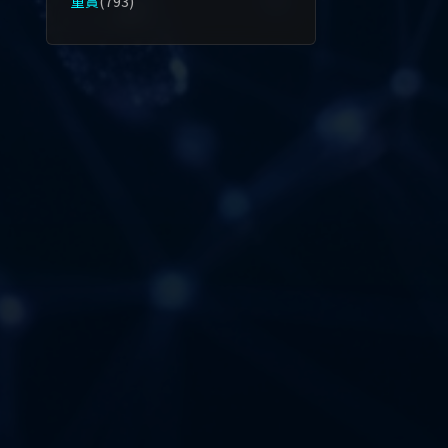
重賞
(793)