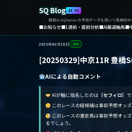
SQ Blog
AI V4
競馬AI SQHorse の予測データを用いて馬券
■お知らせ
■1週前・直前分析
■AI厳選軸馬
■
JRA
2025年03月28日
[20250329]中京11R 豊橋
AIによる自動コメント
AIが軸に指名したのは〚
セフィロ
〛で
このレースの紐候補は事前予想オッズ
このレースの激走馬は事前予想オッズ
るでしょう。