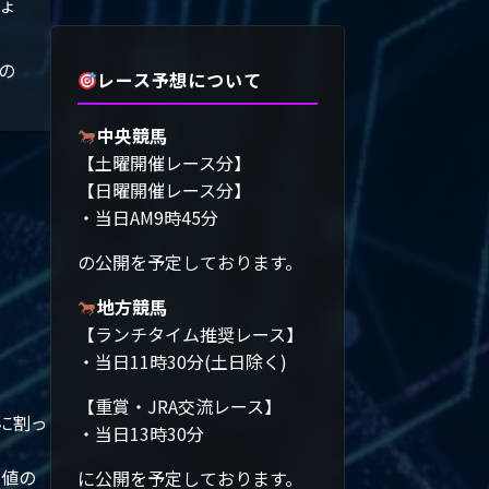
ょ
の
レース予想について
中央競馬
【土曜開催レース分】
【日曜開催レース分】
・当日AM9時45分
の公開を予定しております。
地方競馬
【ランチタイム推奨レース】
・当日11時30分(土日除く)
【重賞・JRA交流レース】
に割っ
・当日13時30分
力値の
に公開を予定しております。