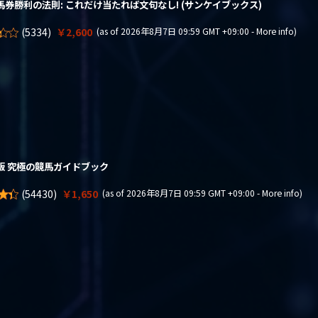
馬券勝利の法則: これだけ当たれば文句なし! (サンケイブックス)
(
5334
)
￥2,600
(as of 2026年8月7日 09:59 GMT +09:00 -
More info
)
版 究極の競馬ガイドブック
(
54430
)
￥1,650
(as of 2026年8月7日 09:59 GMT +09:00 -
More info
)