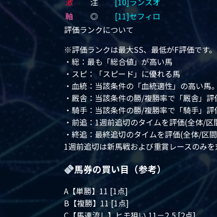
激
注
[10]ランスオ
軸
◎
[11]セフィロ
評価ランクについて
※評価ランクは最大SS、最低がF評価です。
・総：最も「総合値」が高い馬
・スピ：「スピード」に優れる馬
・血統：当該条件の「血統適性」の高い馬
・厩舎：当該条件の勝/複勝率で「厩舎」評
・騎手：当該条件の勝/複勝率で「騎手」評
・前追：1週前追切のタイムを評価(全体/区
・終追：最終追切のタイムを評価(全体/区間
1週前追切は新馬戦および重賞レースのみを
馬券の買い目（参考）
A【単勝】11 [1点]
B【複勝】11 [1点]
C【馬連流し】ヒモ狙い 11－2,5 [2点]