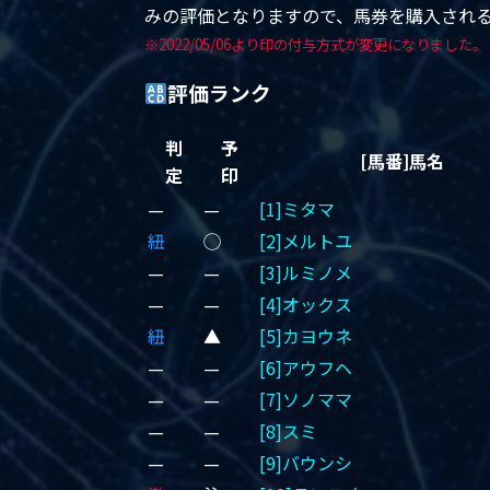
みの評価となりますので、馬券を購入され
※2022/05/06より印の付与方式が変更になりました。
評価ランク
判
予
[馬番]馬名
定
印
—
—
[1]ミタマ
紐
◯
[2]メルトユ
—
—
[3]ルミノメ
—
—
[4]オックス
紐
▲
[5]カヨウネ
—
—
[6]アウフヘ
—
—
[7]ソノママ
—
—
[8]スミ
—
—
[9]バウンシ