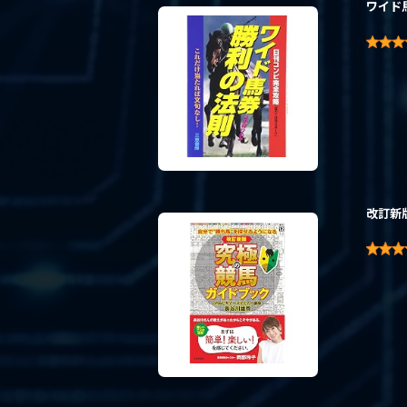
ワイド
改訂新