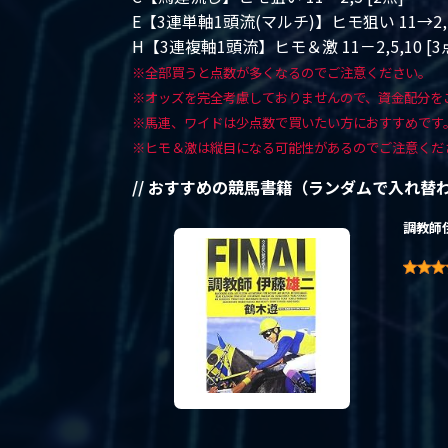
E【3連単軸1頭流(マルチ)】ヒモ狙い 11→2,5
H【3連複軸1頭流】ヒモ＆激 11－2,5,10 [3
※全部買うと点数が多くなるのでご注意ください。
※オッズを完全考慮しておりませんので、資金配分を
※馬連、ワイドは少点数で買いたい方におすすめです
※ヒモ＆激は縦目になる可能性があるのでご注意くだ
// おすすめの競馬書籍（ランダムで入れ替
調教師伊