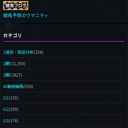
競馬予想のウマニティ
カテゴリ
1週前・直前分析
(258)
2勝C
(1,350)
3勝C
(827)
AI厳選軸馬
(559)
G1
(130)
G2
(199)
G3
(374)