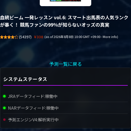
血統ビーム 一発レッスン vol.6: スマート出馬表の人気ランク
が暴く！ 競馬ファンの99％が知らないオッズの真実
(
54397
)
￥330
(as of 2026年8月8日 10:00 GMT +09:00 -
More info
)
予測一覧に戻る
システムステータス
JRAデータフィード:
稼働中
NARデータフィード:
稼働中
予測エンジンV4:
解析実行中