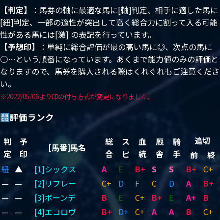
【判定】
：馬券の軸に最適な馬に[軸]判定、相手に適した馬に
[紐]判定、一部の適性が突出して高く総合力に割って入る可能
性がある馬には[激] の表記を行っています。
【予想印】
：単純に総合評価が最の高い馬に◎、次点の馬に
○…という順番になっています。あくまで能力値のみの評価と
なりますので、馬券を購入される際はくれぐれもご注意くださ
い。
※2022/05/06より印の付与方式が変更になりました。
評価ランク
追切
判
予
総
ス
血
厩
騎
[馬番]馬名
定
印
合
ピ
統
舎
手
前
終
紐
▲
[1]シックス
A
E
B+
S
S
B+
C+
—
—
[2]リフレー
C+
D
F
C
D
A
B+
—
—
[3]ボーンデ
B
E
C+
B+
E
A+
B
—
—
[4]エコロヴ
B+
D+
C+
A
A
B
C+