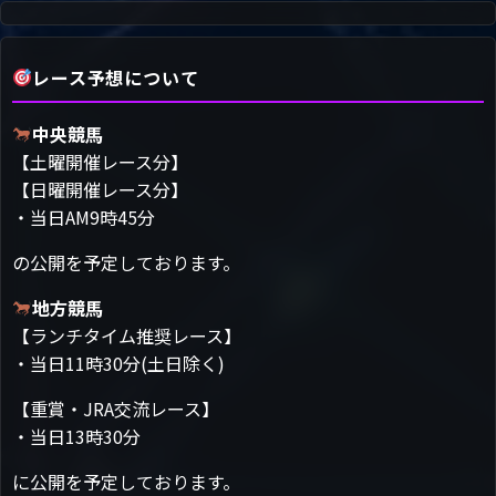
レース予想について
中央競馬
【土曜開催レース分】
【日曜開催レース分】
・当日AM9時45分
の公開を予定しております。
地方競馬
【ランチタイム推奨レース】
・当日11時30分(土日除く)
【重賞・JRA交流レース】
・当日13時30分
に公開を予定しております。