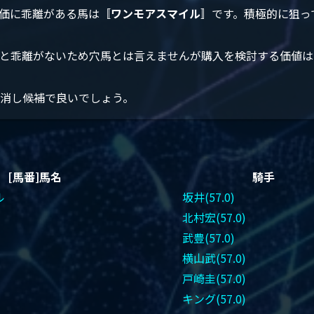
評価に乖離がある馬は〚
ワンモアスマイル
〛です。積極的に狙っ
と乖離がないため穴馬とは言えませんが購入を検討する価値は
消し候補で良いでしょう。
[馬番]馬名
騎手
ル
坂井(57.0)
北村宏(57.0)
武豊(57.0)
横山武(57.0)
戸崎圭(57.0)
キング(57.0)