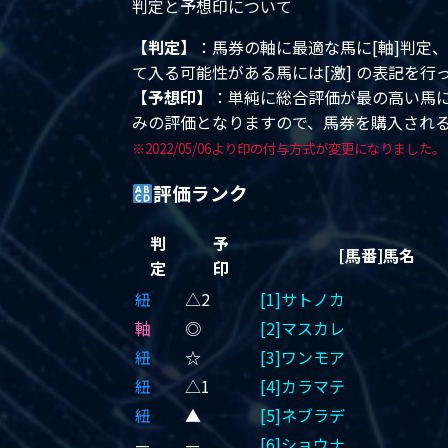
判定と予想印について
【判定】
：馬券の軸に最適な馬に[軸]判定
て入る可能性がある馬には[激] の表記を行
【予想印】
：単純に総合評価が最の高い馬
みの評価となりますので、馬券を購入され
※2022/05/06より印の付与方式が変更になりました。
評価ランク
判
予
[馬番]馬名
定
印
紐
△2
[1]サトノカ
軸
◎
[2]マスカレ
紐
☆
[3]ワンモア
紐
△1
[4]カラマテ
紐
▲
[5]ネブラデ
—
—
[6]ショウナ