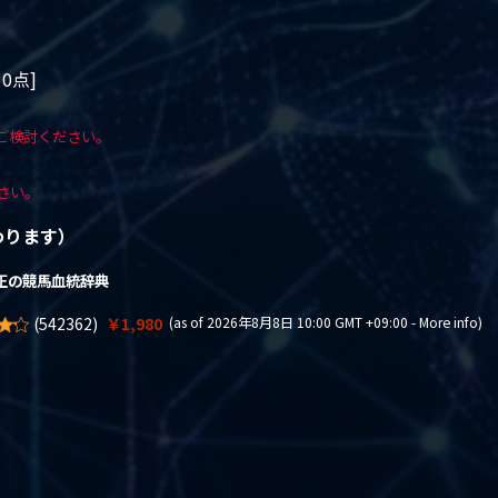
10点]
ご検討ください。
。
さい。
わります）
正の競馬血統辞典
(
542362
)
￥1,980
(as of 2026年8月8日 10:00 GMT +09:00 -
More info
)