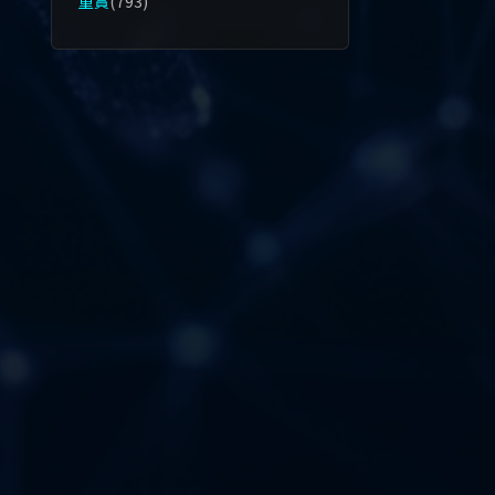
重賞
(793)