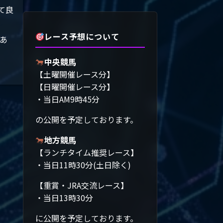
て良
レース予想について
あ
中央競馬
【土曜開催レース分】
【日曜開催レース分】
・当日AM9時45分
の公開を予定しております。
地方競馬
【ランチタイム推奨レース】
・当日11時30分(土日除く)
【重賞・JRA交流レース】
・当日13時30分
に公開を予定しております。