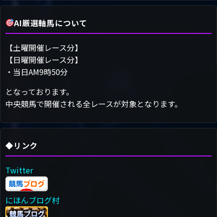
AI厳選軸馬について
【土曜開催レース分】
【日曜開催レース分】
・当日AM9時50分
となっております。
中央競馬で開催される全レースが対象となります。
◆リンク
Twitter
にほんブログ村