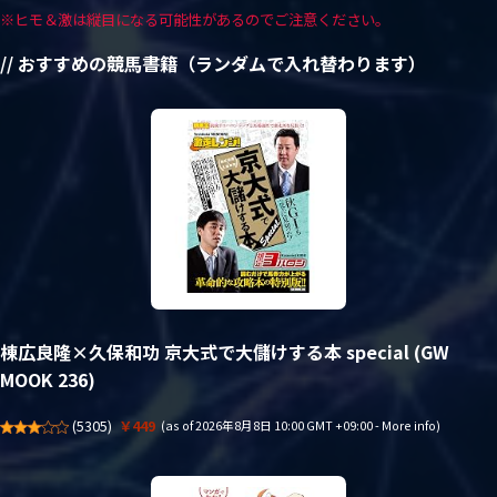
※ヒモ＆激は縦目になる可能性があるのでご注意ください。
// おすすめの競馬書籍（ランダムで入れ替わります）
棟広良隆×久保和功 京大式で大儲けする本 special (GW
MOOK 236)
(
5305
)
￥449
(as of 2026年8月8日 10:00 GMT +09:00 -
More info
)