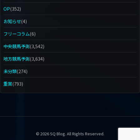
OP
(352)
お知らせ
(4)
フリーコラム
(6)
中央競馬予測
(3,542)
地方競馬予測
(3,634)
未分類
(274)
重賞
(793)
© 2026 SQ Blog. All Rights Reserved.