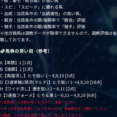
・総：最も「総合値」が高い馬
・スピ：「スピード」に優れる馬
・血統：当該条件の「血統適性」の高い馬。
・厩舎：当該条件の勝/複勝率で「厩舎」評価
・騎手：当該条件の勝/複勝率で「騎手」評価
※地方競馬は調教データが取得できませんので、調教評価は省
略しております。
馬券の買い目（参考）
A【単勝】1 [1点]
B【複勝】1 [1点]
C【馬複流し】ヒモ狙い 1－4,9,10 [3点]
D【3連単軸1頭流(マルチ)】ヒモ狙い 1→4,9,10 [18点]
H【ワイド流し】激走狙い 1－6,11 [2点]
I【3連複フォーメ】ヒモ＆激 1－6,11－4,9,10 [6点]
※全部買うと点数が多くなるのでご注意ください。
※オッズを完全考慮しておりませんので、資金配分をご検討ください。
※馬連、ワイドは少点数で買いたい方におすすめです。