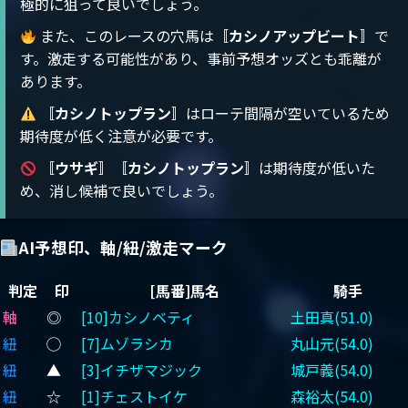
極的に狙って良いでしょう。
また、このレースの穴馬は〚
カシノアップビート
〛で
す。激走する可能性があり、事前予想オッズとも乖離が
あります。
〚
カシノトップラン
〛はローテ間隔が空いているため
期待度が低く注意が必要です。
〚
ウサギ
〛〚
カシノトップラン
〛は期待度が低いた
め、消し候補で良いでしょう。
AI予想印、軸/紐/激走マーク
判定
印
[馬番]馬名
騎手
軸
◎
[10]カシノベティ
土田真(51.0)
紐
◯
[7]ムゾラシカ
丸山元(54.0)
紐
▲
[3]イチザマジック
城戸義(54.0)
紐
☆
[1]チェストイケ
森裕太(54.0)