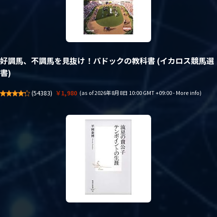
好調馬、不調馬を見抜け！パドックの教科書 (イカロス競馬選
書)
(
54383
)
￥1,980
(as of 2026年8月8日 10:00 GMT +09:00 -
More info
)