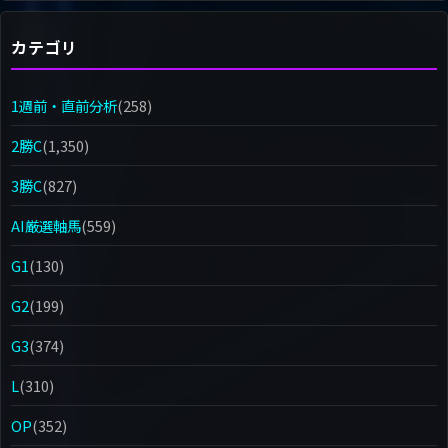
カテゴリ
1週前・直前分析
(258)
2勝C
(1,350)
3勝C
(827)
AI厳選軸馬
(559)
G1
(130)
G2
(199)
G3
(374)
L
(310)
OP
(352)