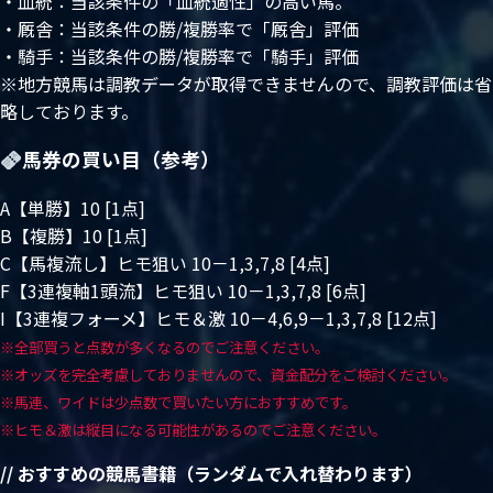
・血統：当該条件の「血統適性」の高い馬。
・厩舎：当該条件の勝/複勝率で「厩舎」評価
・騎手：当該条件の勝/複勝率で「騎手」評価
※地方競馬は調教データが取得できませんので、調教評価は省
略しております。
馬券の買い目（参考）
A【単勝】10 [1点]
B【複勝】10 [1点]
C【馬複流し】ヒモ狙い 10－1,3,7,8 [4点]
F【3連複軸1頭流】ヒモ狙い 10－1,3,7,8 [6点]
I【3連複フォーメ】ヒモ＆激 10－4,6,9－1,3,7,8 [12点]
※全部買うと点数が多くなるのでご注意ください。
※オッズを完全考慮しておりませんので、資金配分をご検討ください。
※馬連、ワイドは少点数で買いたい方におすすめです。
※ヒモ＆激は縦目になる可能性があるのでご注意ください。
// おすすめの競馬書籍（ランダムで入れ替わります）