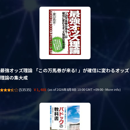
最強オッズ理論 「この万馬券が来る! 」が確信に変わるオッズ
理論の集大成
(
53535
)
￥1,488
(as of 2026年8月8日 10:00 GMT +09:00 -
More info
)