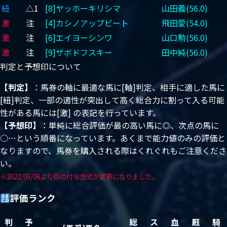
紐
△1
[8]ヤッホーキリシマ
山田義(56.0)
激
注
[4]カシノアップビート
飛田愛(54.0)
激
注
[6]エイヨーシンワ
山口勲(56.0)
激
注
[9]ザボドフスキー
田中純(56.0)
判定と予想印について
【判定】
：馬券の軸に最適な馬に[軸]判定、相手に適した馬に
[紐]判定、一部の適性が突出して高く総合力に割って入る可能
性がある馬には[激] の表記を行っています。
【予想印】
：単純に総合評価が最の高い馬に◎、次点の馬に
○…という順番になっています。あくまで能力値のみの評価と
なりますので、馬券を購入される際はくれぐれもご注意くださ
い。
※2022/05/06より印の付与方式が変更になりました。
評価ランク
判
予
総
ス
血
厩
騎