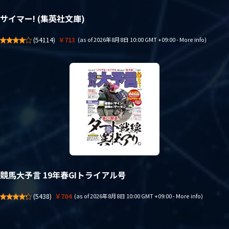
サイマー! (集英社文庫)
(
54114
)
￥713
(as of 2026年8月8日 10:00 GMT +09:00 -
More info
)
競馬大予言 19年春GIトライアル号
(
5438
)
￥704
(as of 2026年8月8日 10:00 GMT +09:00 -
More info
)