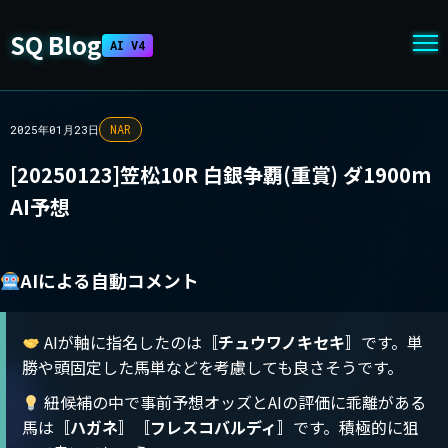
SQ Blog
AI V4
NAR
2025年01月23日
[20250123]笠松10R 白銀争覇(重賞) ダ1900m
AI予想
AIによる自動コメント
AIが軸に指名したのは〚
チュウワノキセキ
〛です。単
勝や頭固定した馬単などを考慮しても良さそうです。
紐候補の中で事前予想オッズとAIの評価に乖離がある
馬は〚
ハガネ
〛〚
フレスコバルディ
〛です。積極的に狙