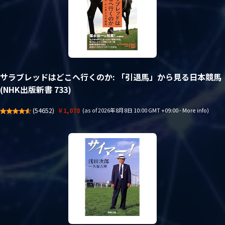
サラブレッドはどこへ行くのか: 「引退馬」から見る日本競馬
(NHK出版新書 733)
(
54652
)
￥1,078
(as of 2026年8月8日 10:00 GMT +09:00 -
More info
)