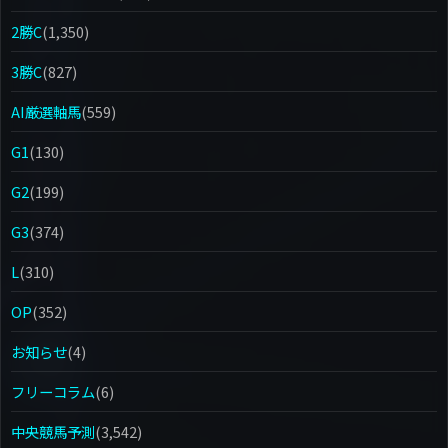
2勝C
(1,350)
3勝C
(827)
AI厳選軸馬
(559)
G1
(130)
G2
(199)
G3
(374)
L
(310)
OP
(352)
お知らせ
(4)
フリーコラム
(6)
中央競馬予測
(3,542)