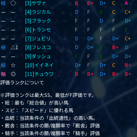
紐
◯
[3]サヴァ
B
B+
D+
C
A
—
—
[4]ラジカル
D
F
E
C
C+
—
—
[5]ブラック
F
F
D
F
D+
—
—
[6]トランセ
F
F
F
F
E
—
—
[7]ジュビリ
D
D+
F
D+
C+
紐
△1
[8]フレスコ
D
D+
E
B+
D
—
—
[9]ダッシュ
E
F
E
D+
D+
紐
☆
[10]イイネイ
D+
F
D+
C
B+
軸
◎
[11]チュウワ
B
B+
D+
B+
B+
評価ランクについて
※評価ランクは最大SS、最低がF評価です。
・総：最も「総合値」が高い馬
・スピ：「スピード」に優れる馬
・血統：当該条件の「血統適性」の高い馬。
・厩舎：当該条件の勝/複勝率で「厩舎」評価
・騎手：当該条件の勝/複勝率で「騎手」評価