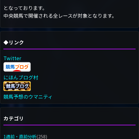
となっております。
中央競馬で開催される全レースが対象となります。
◆リンク
Twitter
にほんブログ村
競馬予想のウマニティ
カテゴリ
1週前・直前分析
(258)