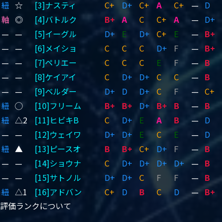
紐
☆
[3]ナスティ
C+
D+
C+
A
C+
—
D
軸
◎
[4]バトルク
B+
A
C
C+
A
—
D+
—
—
[5]イーグル
D+
E
D+
C+
E
—
B+
—
—
[6]メイショ
C
C
C
D+
F
—
B+
—
—
[7]ペリエー
C
C
C
E
F
—
B
—
—
[8]ケイアイ
C
D+
D+
C
C
—
B
—
—
[9]ベルダー
D+
D
D+
C
F
—
C+
紐
◯
[10]フリーム
B+
B+
D+
B+
B
—
B
紐
△2
[11]ヒビキB
C
D+
E
A
B
—
D
—
—
[12]ウェイワ
D+
D+
E
C
E
—
D
紐
▲
[13]ピースオ
B
B+
C+
D+
F
—
B
—
—
[14]ショウナ
C
D+
D+
D+
D+
—
B
—
—
[15]サトノル
D+
D+
C
F
F
—
B
紐
△1
[16]アドバン
C+
D
B
C
D
—
B+
評価ランクについて