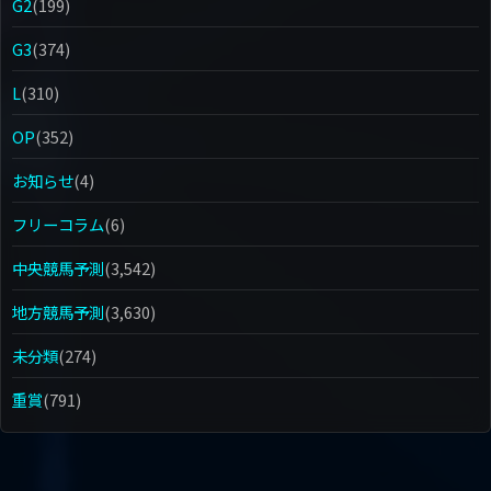
G2
(199)
G3
(374)
L
(310)
OP
(352)
お知らせ
(4)
フリーコラム
(6)
中央競馬予測
(3,542)
地方競馬予測
(3,630)
未分類
(274)
重賞
(791)