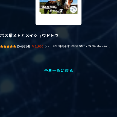
ボス猫メトとメイショウドトウ
(
549294
)
￥1,650
(as of 2026年8月6日 09:59 GMT +09:00 -
More info
)
予測一覧に戻る