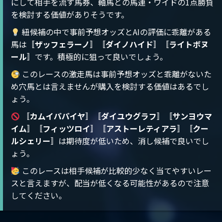
にして相手を流す馬券、軸馬との馬連・ワイドの1点勝負
を検討する価値がありそうです。
紐候補の中で事前予想オッズとAIの評価に乖離がある
馬は〚
ザッフェラーノ
〛〚
ダイノハイド
〛〚
ライトボヌ
ール
〛です。積極的に狙って良いでしょう。
このレースの激走馬は事前予想オッズと乖離がないた
め穴馬とは言えませんが購入を検討する価値はあるでし
ょう。
〚
カムイパパイヤ
〛〚
ダイユウグラフ
〛〚
サンヨウマ
イム
〛〚
フィッツロイ
〛〚
アストーレティアラ
〛〚
クー
ルシェリー
〛は期待度が低いため、消し候補で良いでし
ょう。
このレースは相手候補が比較的少なく当てやすいレー
スと言えますが、配当が低くなる可能性があるので注意
してください。