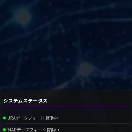
システムステータス
JRAデータフィード:
稼働中
NARデータフィード:
稼働中