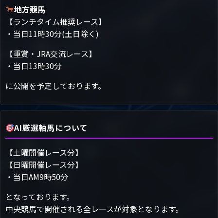
地方競馬
【ランチタイム推奨レース】
・当日11時30分(土日除く)
【重賞・JRA交流レース】
・当日13時30分
に公開を予定しております。
AI厳選軸馬について
【土曜開催レース分】
【日曜開催レース分】
・当日AM9時50分
となっております。
中央競馬で開催される全レースが対象となります。