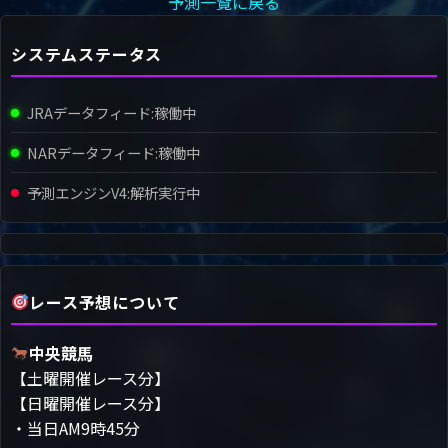
予測一覧に戻る
システムステータス
JRAデータフィード:
稼働中
NARデータフィード:
稼働中
予測エンジンV4:
解析実行中
レース予想について
中央競馬
【土曜開催レース分】
【日曜開催レース分】
・当日AM9時45分