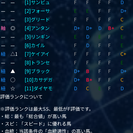
—
—
[1]サンビュ
F
F
F
F
D
—
—
[2]フォーサ
E
E
F
F
D+
—
—
[3]グリード
F
F
F
F
C
軸
◎
[4]アンタン
D+
D+
D
B+
C
—
—
[5]リンギン
E
D
E
F
E
—
—
[6]カイル
F
D
F
F
E
紐
△1
[7]ケイアイ
F
F
F
F
C+
—
—
[8]トランセ
F
F
F
F
E
紐
▲
[9]ブラック
D+
B
F
F
D+
紐
◯
[10]カサデガ
D+
B+
F
F
C
紐
☆
[11]ダイヤモ
D
C
E
F
D
評価ランクについて
※評価ランクは最大SS、最低がF評価です。
・総：最も「総合値」が高い馬
・スピ：「スピード」に優れる馬
・血統：当該条件の「血統適性」の高い馬。