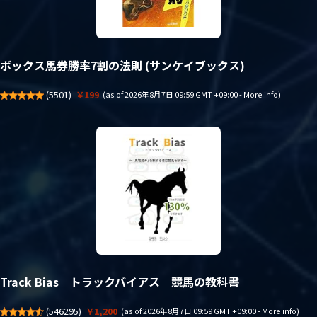
ボックス馬券勝率7割の法則 (サンケイブックス)
(
5501
)
￥199
(as of 2026年8月7日 09:59 GMT +09:00 -
More info
)
Track Bias トラックバイアス 競馬の教科書
(
546295
)
￥1,200
(as of 2026年8月7日 09:59 GMT +09:00 -
More info
)