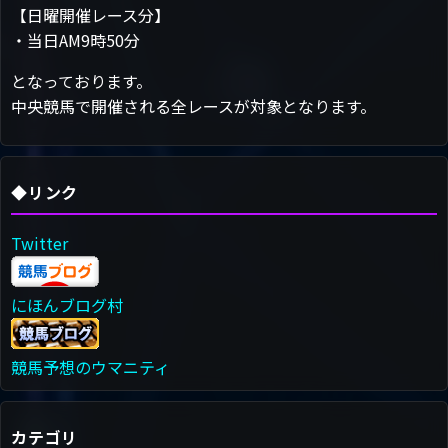
【日曜開催レース分】
・当日AM9時50分
となっております。
中央競馬で開催される全レースが対象となります。
◆リンク
Twitter
にほんブログ村
競馬予想のウマニティ
カテゴリ