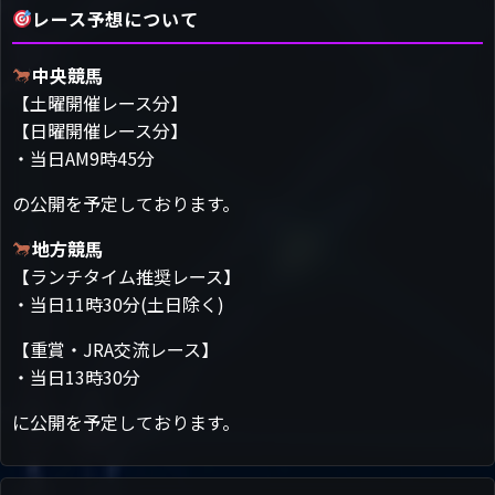
レース予想について
中央競馬
【土曜開催レース分】
【日曜開催レース分】
・当日AM9時45分
の公開を予定しております。
地方競馬
【ランチタイム推奨レース】
・当日11時30分(土日除く)
【重賞・JRA交流レース】
・当日13時30分
に公開を予定しております。