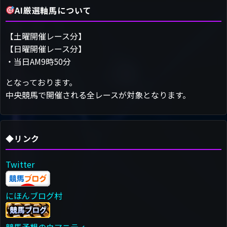
AI厳選軸馬について
【土曜開催レース分】
【日曜開催レース分】
・当日AM9時50分
となっております。
中央競馬で開催される全レースが対象となります。
◆リンク
Twitter
にほんブログ村