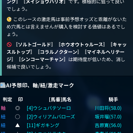
ング
〛〚
メイショウハリオ
〛です。積極的に狙って良い
でしょう。
このレースの激走馬は事前予想オッズと乖離がないた
め穴馬とは言えませんが購入を検討する価値はあるでし
ょう。
〚
ソルトゴールド
〛〚
ホウオウトゥルース
〛〚
キャッ
スルトップ
〛〚
コラルノクターン
〛〚
マイネルヘリテー
ジ
〛〚
シンコーマーチャン
〛は期待度が低いため、消し
候補で良いでしょう。
AI予想印、軸/紐/激走マーク
判定
印
[馬番]馬名
騎手
軸
◎
[4]ウシュバテソーロ
川田将(58.0)
紐
◯
[2]ウィリアムバローズ
坂井瑠(57.0)
紐
▲
[11]ギガキング
吉原寛(56.0)