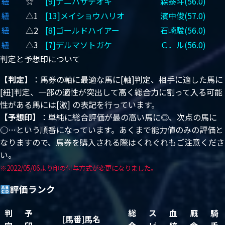
紐
☆
[9]ナニハサテオキ
森泰斗(56.0)
紐
△1
[13]メイショウハリオ
濱中俊(57.0)
紐
△2
[8]ゴールドハイアー
石崎駿(56.0)
紐
△3
[7]デルマソトガケ
Ｃ．ル(56.0)
判定と予想印について
【判定】
：馬券の軸に最適な馬に[軸]判定、相手に適した馬に
[紐]判定、一部の適性が突出して高く総合力に割って入る可能
性がある馬には[激] の表記を行っています。
【予想印】
：単純に総合評価が最の高い馬に◎、次点の馬に
○…という順番になっています。あくまで能力値のみの評価と
なりますので、馬券を購入される際はくれぐれもご注意くださ
い。
※2022/05/06より印の付与方式が変更になりました。
評価ランク
判
予
総
ス
血
厩
騎
[馬番]馬名