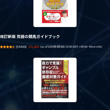
改訂新版 究極の競馬ガイドブック
(
54430
)
￥1,650
(as of 2026年8月8日 10:00 GMT +09:00 -
More info
)