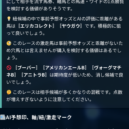
にして相手を流す馬券、軸馬との馬連・ワイドの1点勝負
を検討する価値がありそうです。
紐候補の中で事前予想オッズとAIの評価に乖離がある
馬は〚
エリカコレクト
〛〚
ヤウガウ
〛です。積極的に狙
って良いでしょう。
このレースの激走馬は事前予想オッズと乖離がないた
め穴馬とは言えませんが購入を検討する価値はあるでし
ょう。
〚
ブーバー
〛〚
アメリカンエールB
〛〚
ヴォーグマチ
ネB
〛〚
アニトラB
〛は期待度が低いため、消し候補で良
いでしょう。
このレースは相手候補が多くかなりの混戦です。点数
が増えすぎないように注意してください。
AI予想印、軸/紐/激走マーク