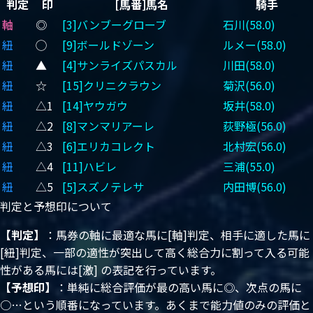
判定
印
[馬番]馬名
騎手
軸
◎
[3]バンブーグローブ
石川(58.0)
紐
◯
[9]ボールドゾーン
ルメー(58.0)
紐
▲
[4]サンライズパスカル
川田(58.0)
紐
☆
[15]クリニクラウン
菊沢(56.0)
紐
△1
[14]ヤウガウ
坂井(58.0)
紐
△2
[8]マンマリアーレ
荻野極(56.0)
紐
△3
[6]エリカコレクト
北村宏(56.0)
紐
△4
[11]ハビレ
三浦(55.0)
紐
△5
[5]スズノテレサ
内田博(56.0)
判定と予想印について
【判定】
：馬券の軸に最適な馬に[軸]判定、相手に適した馬に
[紐]判定、一部の適性が突出して高く総合力に割って入る可能
性がある馬には[激] の表記を行っています。
【予想印】
：単純に総合評価が最の高い馬に◎、次点の馬に
○…という順番になっています。あくまで能力値のみの評価と