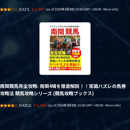
(
5327
)
￥2,697
(as of 2026年8月8日 10:00 GMT +09:00 -
More info
)
南関競馬完全攻略: 南関4場を徹底解説！！常識ハズレの馬券
攻略法 競馬攻略シリーズ (競馬攻略ブックス)
(
54252
)
￥1,580
(as of 2026年8月8日 10:00 GMT +09:00 -
More info
)