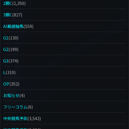
2勝C
(1,350)
3勝C
(827)
AI厳選軸馬
(559)
G1
(130)
G2
(199)
G3
(374)
L
(310)
OP
(352)
お知らせ
(4)
フリーコラム
(6)
中央競馬予測
(3,542)