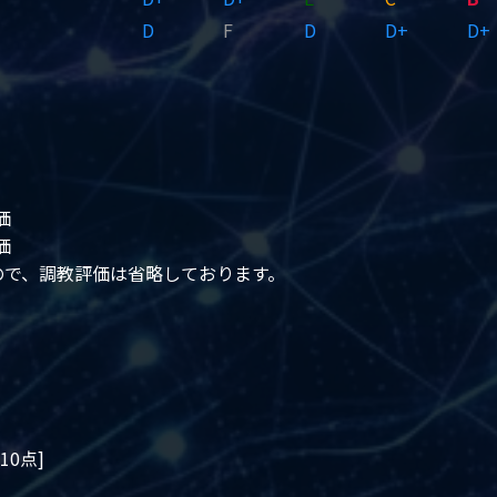
D
F
D
D+
D+
。
価
価
ので、調教評価は省略しております。
10点]