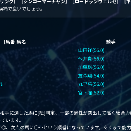
リング
〛〚
シンコーマーチャン
〛〚
ロードランヴェルセ
〛〚
キ
候補で良いでしょう。
[馬番]馬名
騎手
山田祥(56.0)
今井貴(56.0)
加藤聡(56.0)
友森翔(54.0)
ル
丸野勝(56.0)
ル
宮下瞳(52.0)
、相手に適した馬に[紐]判定、一部の適性が突出して高く総合力
っています。
に◎、次点の馬に○…という順番になっています。あくまで能