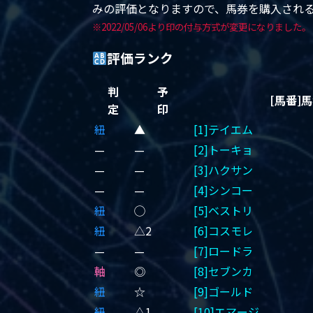
みの評価となりますので、馬券を購入され
※2022/05/06より印の付与方式が変更になりました。
評価ランク
判
予
[馬番]
定
印
紐
▲
[1]テイエム
—
—
[2]トーキョ
—
—
[3]ハクサン
—
—
[4]シンコー
紐
◯
[5]ベストリ
紐
△2
[6]コスモレ
—
—
[7]ロードラ
軸
◎
[8]セブンカ
紐
☆
[9]ゴールド
紐
△1
[10]エマージ