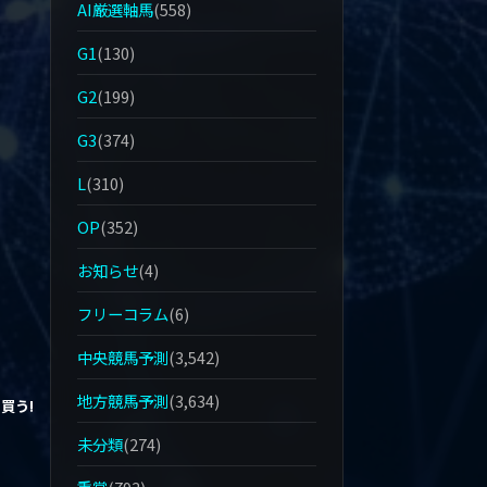
AI厳選軸馬
(558)
G1
(130)
G2
(199)
G3
(374)
L
(310)
OP
(352)
お知らせ
(4)
フリーコラム
(6)
中央競馬予測
(3,542)
地方競馬予測
(3,634)
買う!
未分類
(274)