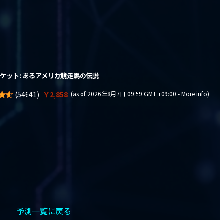
スケット: あるアメリカ競走馬の伝説
(
54641
)
￥2,858
(as of 2026年8月7日 09:59 GMT +09:00 -
More info
)
予測一覧に戻る