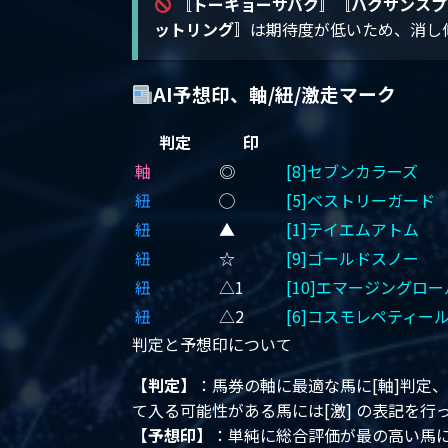
〚
トーキョーサバク
〛〚
ハクサンスプ
ットリング
〛は期待度が低いため、消し
AI予想印、軸/紐/激走マーク
判定
印
軸
◎
[8]セブンカラーズ
紐
◯
[5]ベストリーガード
紐
▲
[1]テイエムアトム
紐
☆
[9]ゴールドスノー
紐
△1
[10]エマージングロー
紐
△2
[6]コスモレペティー
判定と予想印について
【判定】
：馬券の軸に最適な馬に[軸]判定
て入る可能性がある馬には[激] の表記を行
【予想印】
：単純に総合評価が最の高い馬