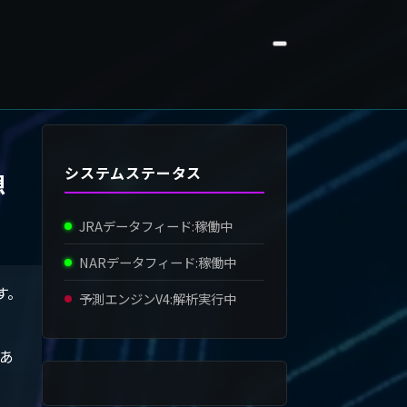
システムステータス
想
JRAデータフィード:
稼働中
NARデータフィード:
稼働中
す。
予測エンジンV4:
解析実行中
あ