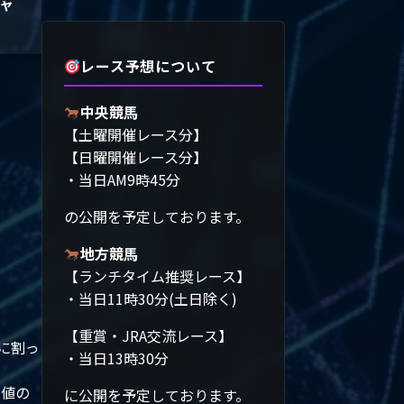
ャ
レース予想について
中央競馬
【土曜開催レース分】
【日曜開催レース分】
・当日AM9時45分
の公開を予定しております。
地方競馬
【ランチタイム推奨レース】
・当日11時30分(土日除く)
【重賞・JRA交流レース】
に割っ
・当日13時30分
力値の
に公開を予定しております。