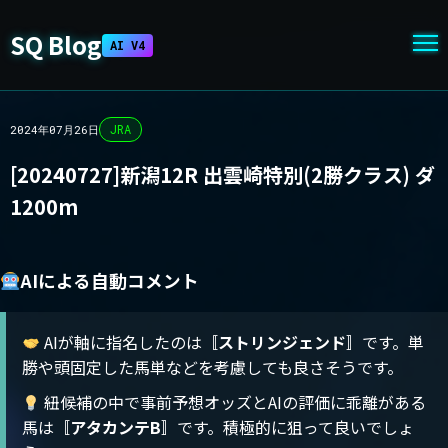
SQ Blog
AI V4
JRA
2024年07月26日
[20240727]新潟12R 出雲崎特別(2勝クラス) ダ
1200m
AIによる自動コメント
AIが軸に指名したのは〚
ストリンジェンド
〛です。単
勝や頭固定した馬単などを考慮しても良さそうです。
紐候補の中で事前予想オッズとAIの評価に乖離がある
馬は〚
アタカンテB
〛です。積極的に狙って良いでしょ