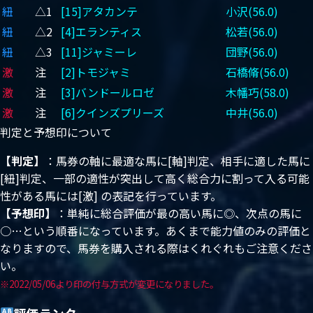
紐
△1
[15]アタカンテ
小沢(56.0)
紐
△2
[4]エランティス
松若(56.0)
紐
△3
[11]ジャミーレ
団野(56.0)
激
注
[2]トモジャミ
石橋脩(56.0)
激
注
[3]バンドールロゼ
木幡巧(58.0)
激
注
[6]クインズプリーズ
中井(56.0)
判定と予想印について
【判定】
：馬券の軸に最適な馬に[軸]判定、相手に適した馬に
[紐]判定、一部の適性が突出して高く総合力に割って入る可能
性がある馬には[激] の表記を行っています。
【予想印】
：単純に総合評価が最の高い馬に◎、次点の馬に
○…という順番になっています。あくまで能力値のみの評価と
なりますので、馬券を購入される際はくれぐれもご注意くださ
い。
※2022/05/06より印の付与方式が変更になりました。