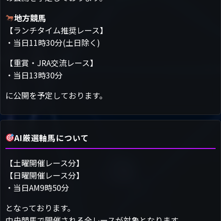
地方競馬
【ランチタイム推奨レース】
・当日11時30分(土日除く)
【重賞・JRA交流レース】
・当日13時30分
に公開を予定しております。
AI厳選軸馬について
【土曜開催レース分】
【日曜開催レース分】
・当日AM9時50分
となっております。
中央競馬で開催される全レースが対象となります。