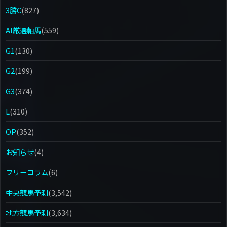
3勝C
(827)
AI厳選軸馬
(559)
G1
(130)
G2
(199)
G3
(374)
L
(310)
OP
(352)
お知らせ
(4)
フリーコラム
(6)
中央競馬予測
(3,542)
地方競馬予測
(3,634)