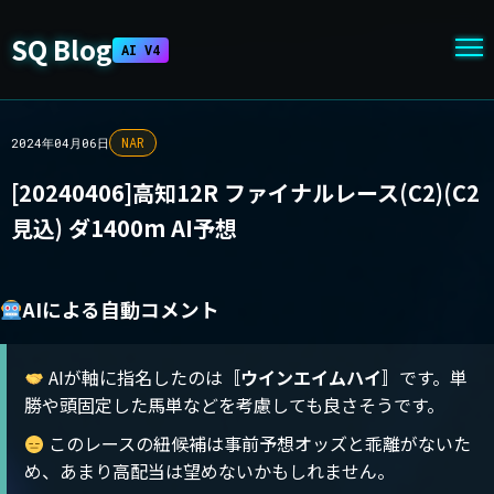
SQ Blog
AI V4
NAR
2024年04月06日
[20240406]高知12R ファイナルレース(C2)(C2
見込) ダ1400m AI予想
AIによる自動コメント
AIが軸に指名したのは〚
ウインエイムハイ
〛です。単
勝や頭固定した馬単などを考慮しても良さそうです。
このレースの紐候補は事前予想オッズと乖離がないた
め、あまり高配当は望めないかもしれません。