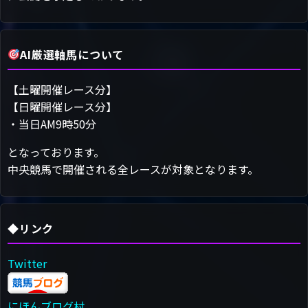
AI厳選軸馬について
【土曜開催レース分】
【日曜開催レース分】
・当日AM9時50分
となっております。
中央競馬で開催される全レースが対象となります。
◆リンク
Twitter
にほんブログ村