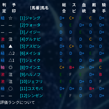
判
予
総
ス
血
厩
騎
[馬番]馬名
定
印
合
ピ
統
舎
手
紐
☆
[1]ジャング
D+
C+
E
C
D+
—
—
[2]ウォータ
D
E
D+
D
D+
—
—
[3]ノイジー
D
D
E
D
D+
激
注
[4]グルナピ
D
F
D
C
D
紐
▲
[5]アスピシ
D+
C+
D
D+
D
紐
△2
[6]メイショ
D
D
D+
E
D+
紐
△1
[7]シェイク
D
E
D
D+
B
軸
◎
[8]ウインエ
C+
B+
D+
D+
C
激
注
[9]ハルノフ
E
F
E
D+
B
激
注
[10]ジェフリ
E
E
D+
D
F
紐
◯
[11]コスモバ
D+
D+
D
B+
D+
—
—
[12]シンゼン
E
F
D
D
D+
評価ランクについて