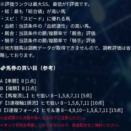
※評価ランクは最大SS、最低がF評価です。
・総：最も「総合値」が高い馬
・スピ：「スピード」に優れる馬
・血統：当該条件の「血統適性」の高い馬。
・厩舎：当該条件の勝/複勝率で「厩舎」評価
・騎手：当該条件の勝/複勝率で「騎手」評価
※地方競馬は調教データが取得できませんので、調教評価は省
略しております。
馬券の買い目（参考）
A【単勝】8 [1点]
B【複勝】8 [1点]
C【馬複流し】ヒモ狙い 8－1,5,6,7,11 [5点]
F【3連複軸1頭流】ヒモ狙い 8－1,5,6,7,11 [10点]
I【3連複フォーメ】ヒモ＆激 8－4,9,10－1,5,6,7,11 [15点]
※全部買うと点数が多くなるのでご注意ください。
※オッズを完全考慮しておりませんので、資金配分をご検討ください。