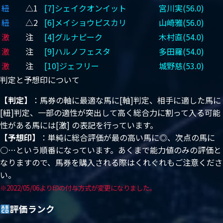
紐
△1
[7]シェイクオンイット
宮川実(56.0)
紐
△2
[6]メイショウピスカリ
山崎雅(56.0)
激
注
[4]グルナピーク
木村直(54.0)
激
注
[9]ハルノフェスタ
多田羅(54.0)
激
注
[10]ジェフリー
城野慈(53.0)
判定と予想印について
【判定】
：馬券の軸に最適な馬に[軸]判定、相手に適した馬に
[紐]判定、一部の適性が突出して高く総合力に割って入る可能
性がある馬には[激] の表記を行っています。
【予想印】
：単純に総合評価が最の高い馬に◎、次点の馬に
○…という順番になっています。あくまで能力値のみの評価と
なりますので、馬券を購入される際はくれぐれもご注意くださ
い。
※2022/05/06より印の付与方式が変更になりました。
評価ランク