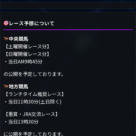
レース予想について
中央競馬
【土曜開催レース分】
【日曜開催レース分】
・当日AM9時45分
の公開を予定しております。
地方競馬
【ランチタイム推奨レース】
・当日11時30分(土日除く)
【重賞・JRA交流レース】
・当日13時30分
に公開を予定しております。