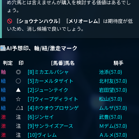
め穴馬とは言えませんが購入を検討する価値はあるでし
ょう。
〚
ショウナンハウル
〛〚
メリオーレム
〛は期待度が低
いため、消し候補で良いでしょう。
AI予想印、軸/紐/激走マーク
判定
印
[馬番]馬名
騎手
軸
◎
[8]ミカエルパシャ
池添(57.0)
紐
◯
[5]カーメルタザイト
北村友(57.0)
紐
▲
[2]ジューンテイク
岩田望(57.0)
紐
☆
[7]ウィープディライト
松山(57.0)
紐
△1
[4]ホウオウプロサンゲ
ムルザ(57.0)
激
注
[6]ジンセイ
武豊(57.0)
激
注
[9]サンライズアース
Ｍデム(57.0)
激
注
[10]ヴィレム
Ａルメ(57.0)