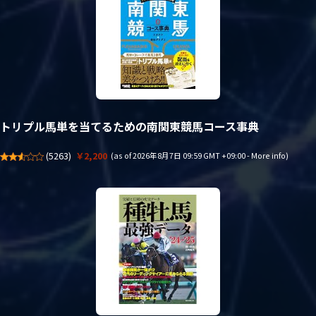
トリプル馬単を当てるための南関東競馬コース事典
(
5263
)
￥2,200
(as of 2026年8月7日 09:59 GMT +09:00 -
More info
)