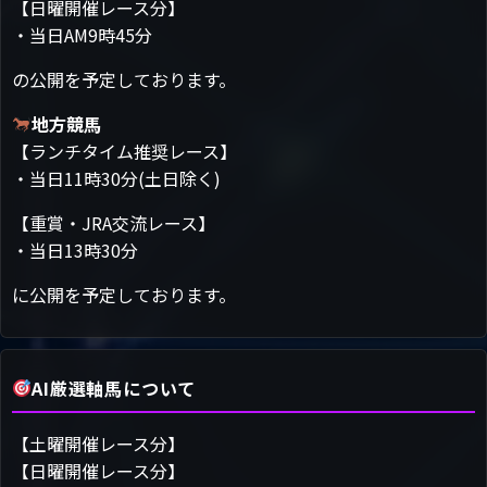
【日曜開催レース分】
・当日AM9時45分
の公開を予定しております。
地方競馬
【ランチタイム推奨レース】
・当日11時30分(土日除く)
【重賞・JRA交流レース】
・当日13時30分
に公開を予定しております。
AI厳選軸馬について
【土曜開催レース分】
【日曜開催レース分】