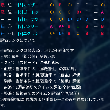
激
注
[5]カイザー
C+
B+
C+
F
F
—
C+
激
注
[6]ゴートゥ
C+
C
C
B+
F
—
A
—
—
[7]トーホウ
C
C+
D+
D+
D
—
D+
紐
◯
[8]アンリー
A
A+
B
E
B
—
B
紐
△1
[9]エグラン
C+
D+
B
C
B
—
B
評価ランクについて
※評価ランクは最大SS、最低がF評価です。
・総：最も「総合値」が高い馬
・スピ：「スピード」に優れる馬
・血統：当該条件の「血統適性」の高い馬。
・厩舎：当該条件の勝/複勝率で「厩舎」評価
・騎手：当該条件の勝/複勝率で「騎手」評価
・前追：1週前追切のタイムを評価(全体/区間)
・終追：最終追切のタイムを評価(全体/区間)
1週前追切は新馬戦および重賞レースのみを対象としていま
す。