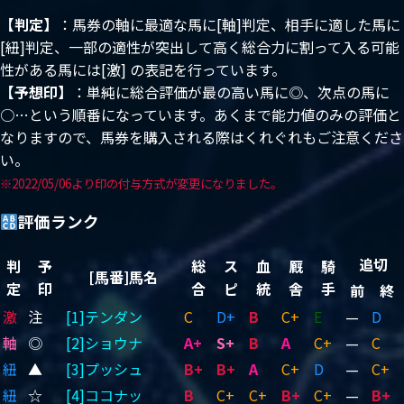
【判定】
：馬券の軸に最適な馬に[軸]判定、相手に適した馬に
[紐]判定、一部の適性が突出して高く総合力に割って入る可能
性がある馬には[激] の表記を行っています。
【予想印】
：単純に総合評価が最の高い馬に◎、次点の馬に
○…という順番になっています。あくまで能力値のみの評価と
なりますので、馬券を購入される際はくれぐれもご注意くださ
い。
※2022/05/06より印の付与方式が変更になりました。
評価ランク
追切
判
予
総
ス
血
厩
騎
[馬番]馬名
定
印
合
ピ
統
舎
手
前
終
激
注
[1]テンダン
C
D+
B
C+
E
—
D
軸
◎
[2]ショウナ
A+
S+
B
A
C+
—
C
紐
▲
[3]プッシュ
B+
B+
A
C+
D
—
C+
紐
☆
[4]ココナッ
B
C+
C+
B+
C+
—
B+