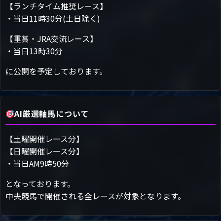
【ランチタイム推奨レース】
・当日11時30分(土日除く)
【重賞・JRA交流レース】
・当日13時30分
に公開を予定しております。
AI厳選軸馬について
【土曜開催レース分】
【日曜開催レース分】
・当日AM9時50分
となっております。
中央競馬で開催される全レースが対象となります。