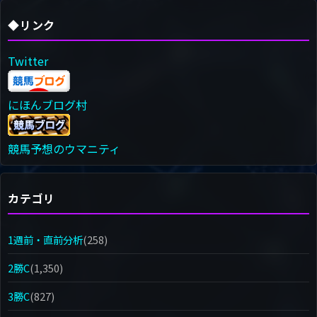
◆リンク
Twitter
にほんブログ村
競馬予想のウマニティ
カテゴリ
1週前・直前分析
(258)
2勝C
(1,350)
3勝C
(827)