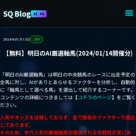
SQ Blog
AI V4
JRA
2024年01月13日
【無料】明日のAI厳選軸馬(2024/01/14開催分)
「明日のAI厳選軸馬」は明日の中央競馬のレースに出走予定の
全馬に対し、AIがありとあらゆるファクターを分析し、自動的
に「軸馬として選べる馬」を選出して紹介するコーナーです。
コンテンツの詳細につきましては【
コチラのページ
】をご覧く
ださい。
人気やオッズを注視しておらず、全て独自のファクターで選出
しております。
そのため、中穴人気の厳選軸馬が選出される可能性が常にあ