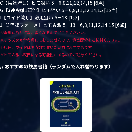
C【馬連流し】ヒモ狙い 5－6,8,11,12,14,15 [6点]
G【3連複軸1頭流】ヒモ狙い 5－6,8,11,12,14,15 [15点]
I【ワイド流し】激走狙い 5－13 [1点]
J【3連複フォーメ】ヒモ＆激 5－13－6,8,11,12,14,15 [6点]
※全部買うと点数が多くなるのでご注意ください。
※オッズを完全考慮しておりませんので、資金配分をご検討ください。
※馬連、ワイドは少点数で買いたい方におすすめです。
※ヒモ＆激は縦目になる可能性があるのでご注意ください。
// おすすめの競馬書籍（ランダムで入れ替わります）