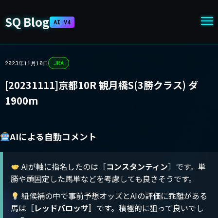
SQ Blog
AI V4
JRA
2023年11月10日
[20231111]京都10R 観月橋S(3勝クラス) ダ
1900m
AIによる自動コメント
AIが軸に指名したのは〚
コンスタンティン
〛です。単
勝や頭固定した馬単などを考慮しても良さそうです。
紐候補の中で事前予想オッズとAIの評価に乖離がある
馬は〚
レッドバロッサ
〛です。積極的に狙って良いでし