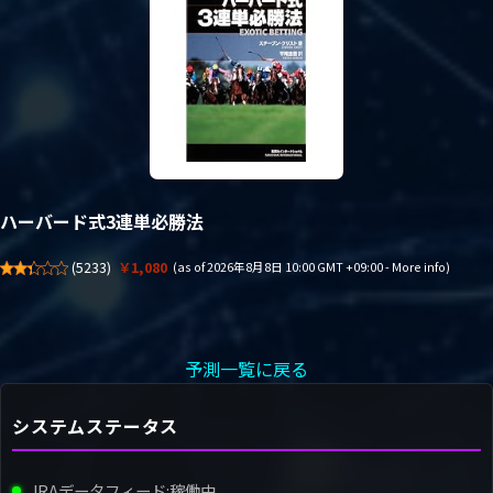
ハーバード式3連単必勝法
(
5233
)
￥1,080
(as of 2026年8月8日 10:00 GMT +09:00 -
More info
)
予測一覧に戻る
システムステータス
JRAデータフィード:
稼働中