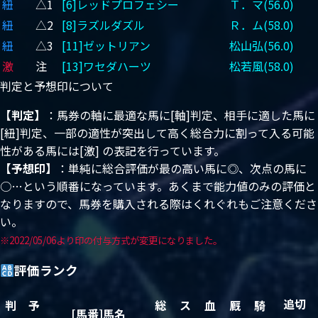
紐
△1
[6]レッドプロフェシー
Ｔ．マ(56.0)
紐
△2
[8]ラズルダズル
Ｒ．ム(58.0)
紐
△3
[11]ゼットリアン
松山弘(56.0)
激
注
[13]ワセダハーツ
松若風(58.0)
判定と予想印について
【判定】
：馬券の軸に最適な馬に[軸]判定、相手に適した馬に
[紐]判定、一部の適性が突出して高く総合力に割って入る可能
性がある馬には[激] の表記を行っています。
【予想印】
：単純に総合評価が最の高い馬に◎、次点の馬に
○…という順番になっています。あくまで能力値のみの評価と
なりますので、馬券を購入される際はくれぐれもご注意くださ
い。
※2022/05/06より印の付与方式が変更になりました。
評価ランク
追切
判
予
総
ス
血
厩
騎
[馬番]馬名