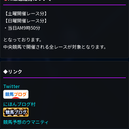
【土曜開催レース分】
【日曜開催レース分】
・当日AM9時50分
となっております。
中央競馬で開催される全レースが対象となります。
◆リンク
Twitter
にほんブログ村
競馬予想のウマニティ