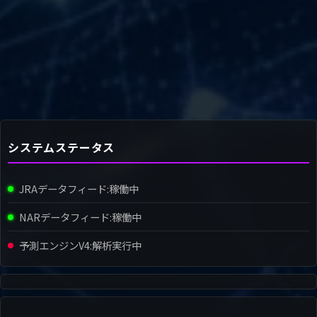
システムステータス
JRAデータフィード:
稼働中
NARデータフィード:
稼働中
予測エンジンV4:
解析実行中