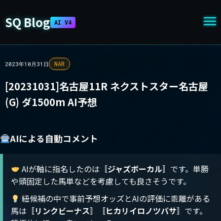
SQ Blog
AI V4
NAR
2023年10月31日
[20231031]名古屋11R ネクストスター名古屋
(G) ダ1500m AI予想
AIによる自動コメント
AIが軸に指名したのは〚
ジャズボーカル
〛です。単勝
や頭固定した馬単などを考慮しても良さそうです。
紐候補の中で事前予想オッズとAIの評価に乖離がある
馬は〚
リンクビーナス
〛〚
ヒカリイロノツバサ
〛です。