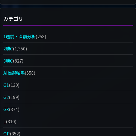
カテゴリ
1週前・直前分析
(258)
2勝C
(1,350)
3勝C
(827)
AI厳選軸馬
(558)
G1
(130)
G2
(199)
G3
(374)
L
(310)
OP
(352)