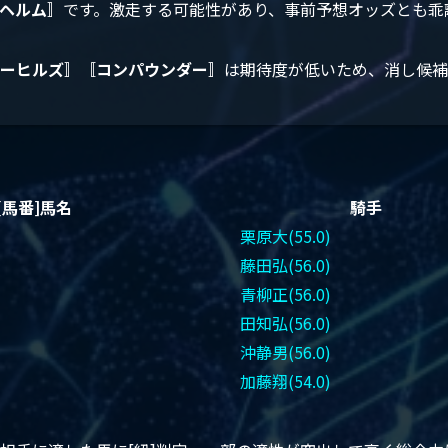
ヘルム
〛です。激走する可能性があり、事前予想オッズとも乖
リーヒルズ
〛〚
コンパウンダー
〛は期待度が低いため、消し候
[馬番]馬名
騎手
栗原大(55.0)
藤田弘(56.0)
青柳正(56.0)
田知弘(56.0)
沖静男(56.0)
加藤翔(54.0)