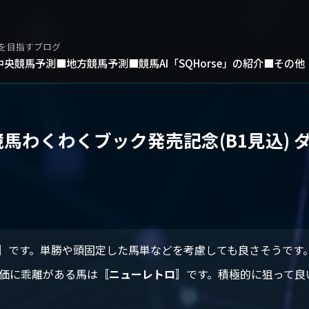
的中を目指すブログ
中央競馬予測
■地方競馬予測
■競馬AI「SQHorse」の紹介
■その他
金沢競馬わくわくブック発売記念(B1見込) 
〛です。単勝や頭固定した馬単などを考慮しても良さそうです
評価に乖離がある馬は〚
ニューレトロ
〛です。積極的に狙って良