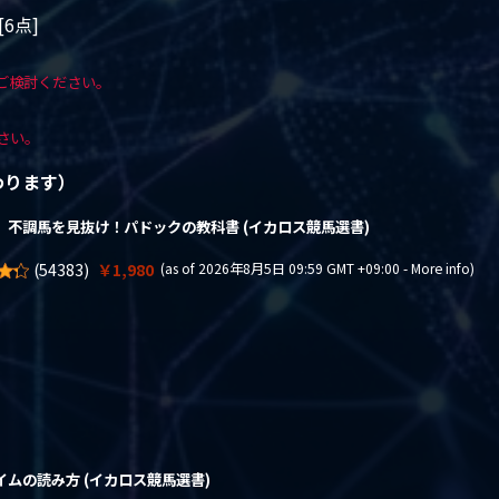
[6点]
ご検討ください。
。
さい。
わります）
、不調馬を見抜け！パドックの教科書 (イカロス競馬選書)
(
54383
)
￥1,980
(as of 2026年8月5日 09:59 GMT +09:00 -
More info
)
イムの読み方 (イカロス競馬選書)