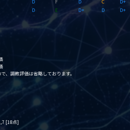
D
F
D
C
D+
D
E
D+
D
D+
。
価
価
ので、調教評価は省略しております。
 [18点]