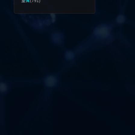
重賞
(791)