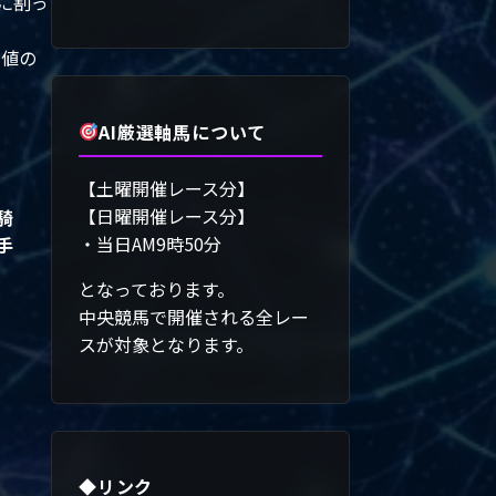
に割っ
力値の
AI厳選軸馬について
【土曜開催レース分】
【日曜開催レース分】
騎
・当日AM9時50分
手
となっております。
中央競馬で開催される全レー
スが対象となります。
◆リンク