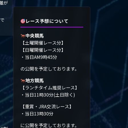
離が
補で
レース予想について
中央競馬
【土曜開催レース分】
【日曜開催レース分】
・当日AM9時45分
の公開を予定しております。
地方競馬
【ランチタイム推奨レース】
・当日11時30分(土日除く)
【重賞・JRA交流レース】
・当日13時30分
に公開を予定しております。