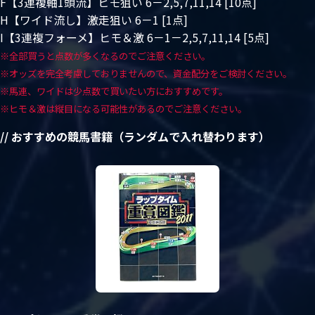
F【3連複軸1頭流】ヒモ狙い 6－2,5,7,11,14 [10点]
H【ワイド流し】激走狙い 6－1 [1点]
I【3連複フォーメ】ヒモ＆激 6－1－2,5,7,11,14 [5点]
※全部買うと点数が多くなるのでご注意ください。
※オッズを完全考慮しておりませんので、資金配分をご検討ください。
※馬連、ワイドは少点数で買いたい方におすすめです。
※ヒモ＆激は縦目になる可能性があるのでご注意ください。
// おすすめの競馬書籍（ランダムで入れ替わります）