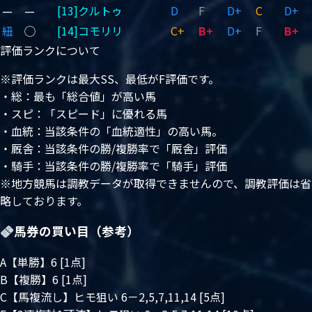
—
—
[13]クルトゥ
D
F
D+
C
D+
紐
◯
[14]コモリリ
C+
B+
D+
F
B+
評価ランクについて
※評価ランクは最大SS、最低がF評価です。
・総：最も「総合値」が高い馬
・スピ：「スピード」に優れる馬
・血統：当該条件の「血統適性」の高い馬。
・厩舎：当該条件の勝/複勝率で「厩舎」評価
・騎手：当該条件の勝/複勝率で「騎手」評価
※地方競馬は調教データが取得できませんので、調教評価は省
略しております。
馬券の買い目（参考）
A【単勝】6 [1点]
B【複勝】6 [1点]
C【馬複流し】ヒモ狙い 6－2,5,7,11,14 [5点]