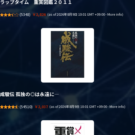
ラップタイム 重賞図鑑２０１１
(
5348
)
￥2,826
(as of 2026年8月9日 10:01 GMT +09:00 -
More info
)
成駿伝 孤独の◎は永遠に―
(
54510
)
￥2,037
(as of 2026年8月9日 10:01 GMT +09:00 -
More info
)