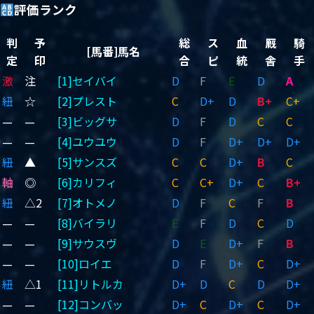
評価ランク
判
予
総
ス
血
厩
騎
[馬番]馬名
定
印
合
ピ
統
舎
手
激
注
[1]セイバイ
D
F
E
D
A
紐
☆
[2]プレスト
C
D+
D
B+
C+
—
—
[3]ビッグサ
D
F
D
C
C
—
—
[4]ユウユウ
D
F
D+
D+
D+
紐
▲
[5]サンスズ
C
C
D+
B
C
軸
◎
[6]カリフィ
C
C+
D+
C
B+
紐
△2
[7]オトメノ
D
F
C
F
B
—
—
[8]バイラリ
E
F
D
C
D
—
—
[9]サウスヴ
D
E
D+
F
B
—
—
[10]ロイエ
D
F
D+
C
D+
紐
△1
[11]リトルカ
D+
D
C
D
D+
—
—
[12]コンバッ
D+
C
D+
C
D+