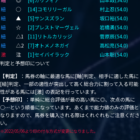
紐
◯
[14]コモリリーガル
村上忍(54.0)
紐
▲
[5]サンスズラン
坂口裕(54.0)
紐
☆
[2]プレストマーヴェル
岩橋勇(54.0)
紐
△1
[11]リトルカリッジ
菅原辰(54.0)
紐
△2
[7]オトメノネガイ
高松亮(54.0)
激
注
[1]セイバイラック
山本聡(54.0)
判定と予想印について
【判定】
：馬券の軸に最適な馬に[軸]判定、相手に適した馬に
[紐]判定、一部の適性が突出して高く総合力に割って入る可能
性がある馬には[激] の表記を行っています。
【予想印】
：単純に総合評価が最の高い馬に◎、次点の馬に
○…という順番になっています。あくまで能力値のみの評価と
なりますので、馬券を購入される際はくれぐれもご注意くださ
い。
※2022/05/06より印の付与方式が変更になりました。