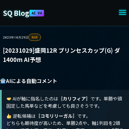
SQ Blog
AI V4
NAR
2023年10月29日
[20231029]盛岡12R プリンセスカップ(G) ダ
1400m AI予想
AIによる自動コメント
AIが軸に指名したのは〚
カリフィア
〛です。単勝や頭
固定した馬単などを考慮しても良さそうです。
逆転候補は〚
コモリリーガル
〛です。
どちらも期待度が高いため、単勝2点や、軸1列目を2頭