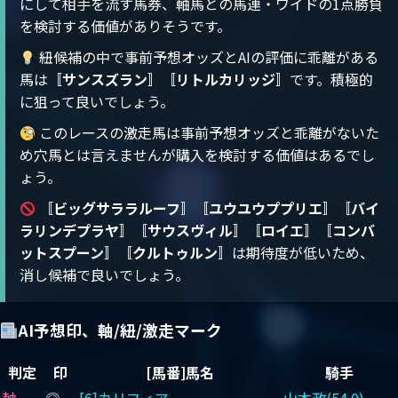
にして相手を流す馬券、軸馬との馬連・ワイドの1点勝負
を検討する価値がありそうです。
紐候補の中で事前予想オッズとAIの評価に乖離がある
馬は〚
サンスズラン
〛〚
リトルカリッジ
〛です。積極的
に狙って良いでしょう。
このレースの激走馬は事前予想オッズと乖離がないた
め穴馬とは言えませんが購入を検討する価値はあるでし
ょう。
〚
ビッグサララルーフ
〛〚
ユウユウププリエ
〛〚
バイ
ラリンデプラヤ
〛〚
サウスヴィル
〛〚
ロイエ
〛〚
コンバ
ットスプーン
〛〚
クルトゥルン
〛は期待度が低いため、
消し候補で良いでしょう。
AI予想印、軸/紐/激走マーク
判定
印
[馬番]馬名
騎手
軸
◎
[6]カリフィア
山本政(54.0)