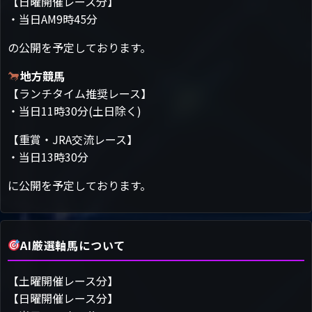
【日曜開催レース分】
・当日AM9時45分
の公開を予定しております。
地方競馬
【ランチタイム推奨レース】
・当日11時30分(土日除く)
【重賞・JRA交流レース】
・当日13時30分
に公開を予定しております。
AI厳選軸馬について
【土曜開催レース分】
【日曜開催レース分】