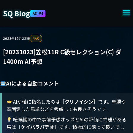
SQ Blog
AI V4
NAR
2023年10月23日
[20231023]笠松11R C級セレクション(C) ダ
1400m AI予想
AIによる自動コメント
AIが軸に指名したのは〚
クリノイシン
〛です。単勝や
頭固定した馬単などを考慮しても良さそうです。
紐候補の中で事前予想オッズとAIの評価に乖離がある
馬は〚
ケイパラパデオ
〛です。積極的に狙って良いでし