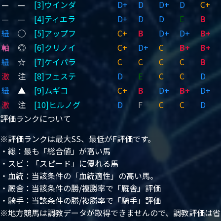
—
—
[3]ウインダ
D+
D
D+
D
C+
—
—
[4]ティエラ
D+
D
D
E
B
紐
◯
[5]アップフ
C+
B
D+
D+
B+
軸
◎
[6]クリノイ
C+
D+
C
B+
B+
紐
☆
[7]ケイパラ
C
C
C
C
B
激
注
[8]フェステ
D
E
C
C
D
紐
▲
[9]ムギコ
C+
B
D+
B+
D+
激
注
[10]ヒルノグ
D
F
C
C
D
評価ランクについて
※評価ランクは最大SS、最低がF評価です。
・総：最も「総合値」が高い馬
・スピ：「スピード」に優れる馬
・血統：当該条件の「血統適性」の高い馬。
・厩舎：当該条件の勝/複勝率で「厩舎」評価
・騎手：当該条件の勝/複勝率で「騎手」評価
※地方競馬は調教データが取得できませんので、調教評価は省