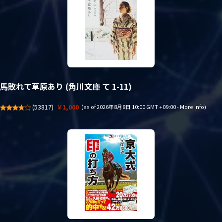
馬敗れて草原あり (角川文庫 て 1-11)
(
53817
)
￥1,000
(as of 2026年8月8日 10:00 GMT +09:00 -
More info
)