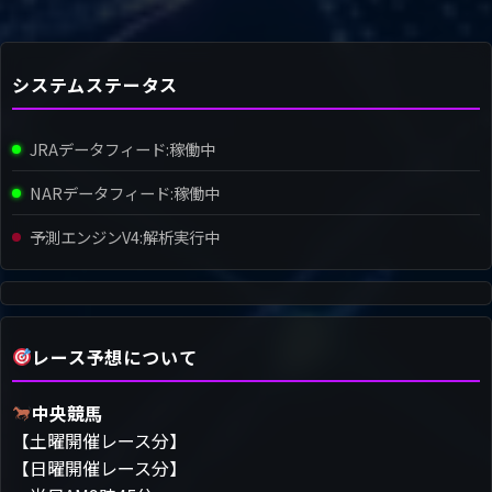
システムステータス
JRAデータフィード:
稼働中
NARデータフィード:
稼働中
予測エンジンV4:
解析実行中
レース予想について
中央競馬
【土曜開催レース分】
【日曜開催レース分】