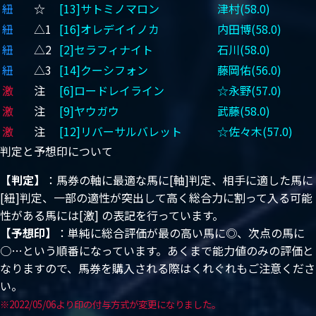
紐
☆
[13]サトミノマロン
津村(58.0)
紐
△1
[16]オレデイイノカ
内田博(58.0)
紐
△2
[2]セラフィナイト
石川(58.0)
紐
△3
[14]クーシフォン
藤岡佑(56.0)
激
注
[6]ロードレイライン
☆永野(57.0)
激
注
[9]ヤウガウ
武藤(58.0)
激
注
[12]リバーサルバレット
☆佐々木(57.0)
判定と予想印について
【判定】
：馬券の軸に最適な馬に[軸]判定、相手に適した馬に
[紐]判定、一部の適性が突出して高く総合力に割って入る可能
性がある馬には[激] の表記を行っています。
【予想印】
：単純に総合評価が最の高い馬に◎、次点の馬に
○…という順番になっています。あくまで能力値のみの評価と
なりますので、馬券を購入される際はくれぐれもご注意くださ
い。
※2022/05/06より印の付与方式が変更になりました。