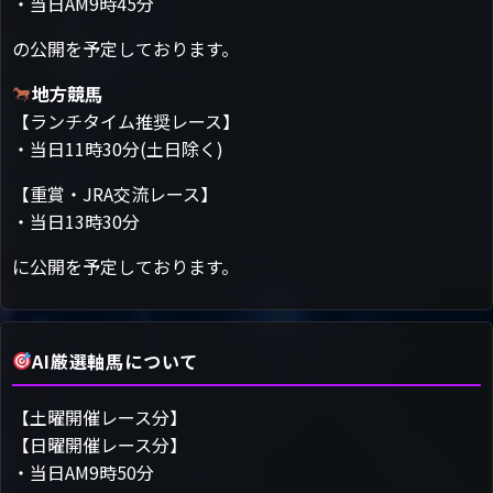
・当日AM9時45分
の公開を予定しております。
地方競馬
【ランチタイム推奨レース】
・当日11時30分(土日除く)
【重賞・JRA交流レース】
・当日13時30分
に公開を予定しております。
AI厳選軸馬について
【土曜開催レース分】
【日曜開催レース分】
・当日AM9時50分