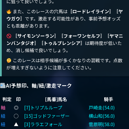
に狙って良いでしょう。
また、このレースの穴馬は〚
ロードレイライン
〛〚
ヤ
ウガウ
〛です。激走する可能性があり、事前予想オッズ
とも乖離があります。
〚
サイモンソーラン
〛〚
フォーワンセルフ
〛〚
ヤマニ
ンバンタジオ
〛〚
トゥルブレンシア
〛は期待度が低いた
め、消し候補で良いでしょう。
このレースは相手候補が多くかなりの混戦です。点数
が増えすぎないように注意してください。
AI予想印、軸/紐/激走マーク
判定
印
[馬番]馬名
騎手
軸
◎
[7]トリプルループ
戸崎圭(54.0)
紐
◯
[15]ゴッドファーザー
横山和(56.0)
紐
▲
[3]ララエフォール
菅原明(58.0)