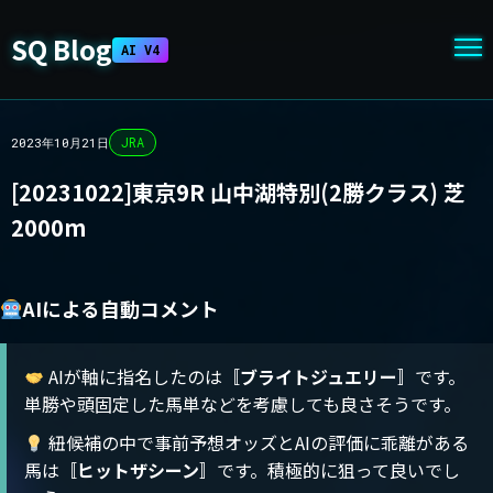
SQ Blog
AI V4
JRA
2023年10月21日
[20231022]東京9R 山中湖特別(2勝クラス) 芝
2000m
AIによる自動コメント
AIが軸に指名したのは〚
ブライトジュエリー
〛です。
単勝や頭固定した馬単などを考慮しても良さそうです。
紐候補の中で事前予想オッズとAIの評価に乖離がある
馬は〚
ヒットザシーン
〛です。積極的に狙って良いでし