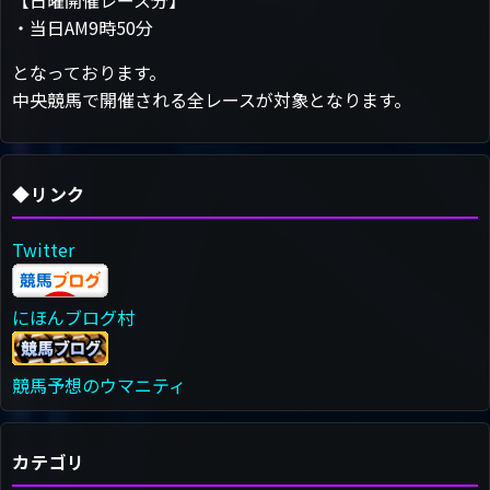
・当日AM9時50分
となっております。
中央競馬で開催される全レースが対象となります。
◆リンク
Twitter
にほんブログ村
競馬予想のウマニティ
カテゴリ