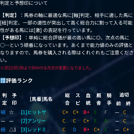
判定と予想印について
【判定】
：馬券の軸に最適な馬に[軸]判定、相手に適した馬に
[紐]判定、一部の適性が突出して高く総合力に割って入る可能
性がある馬には[激] の表記を行っています。
【予想印】
：単純に総合評価が最の高い馬に◎、次点の馬に
○…という順番になっています。あくまで能力値のみの評価と
なりますので、馬券を購入される際はくれぐれもご注意くださ
い。
※2022/05/06より印の付与方式が変更になりました。
評価ランク
追切
判
予
総
ス
血
厩
騎
[馬番]馬名
定
印
合
ピ
統
舎
手
前
終
紐
☆
[1]ヒットザ
C+
C+
B+
E
F
—
C
—
—
[2]アンリー
C
C
C+
E
E
—
C
紐
△1
[3]レッドミ
C
D
B+
C+
E
—
C+