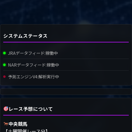
システムステータス
JRAデータフィード:
稼働中
NARデータフィード:
稼働中
予測エンジンV4:
解析実行中
レース予想について
中央競馬
【土曜開催レース分】