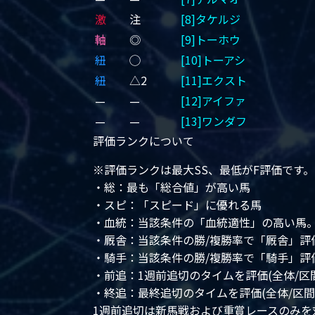
激
注
[8]タケルジ
軸
◎
[9]トーホウ
紐
◯
[10]トーアシ
紐
△2
[11]エクスト
—
—
[12]アイファ
—
—
[13]ワンダフ
評価ランクについて
※評価ランクは最大SS、最低がF評価です。
・総：最も「総合値」が高い馬
・スピ：「スピード」に優れる馬
・血統：当該条件の「血統適性」の高い馬
・厩舎：当該条件の勝/複勝率で「厩舎」評
・騎手：当該条件の勝/複勝率で「騎手」評
・前追：1週前追切のタイムを評価(全体/区
・終追：最終追切のタイムを評価(全体/区間
1週前追切は新馬戦および重賞レースのみを