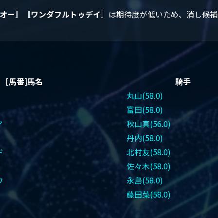
オー
〛〚
ワンダフルトゥデイ
〛は期待度が低いため、消し候補
[馬番]馬名
騎手
丸山(58.0)
富田(58.0)
ア
秋山真(56.0)
丹内(58.0)
ド
北村友(58.0)
佐々木(58.0)
ウ
永島(58.0)
藤田菜(58.0)