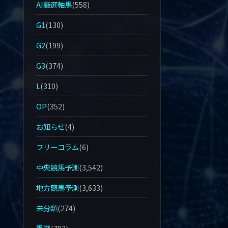
AI厳選軸馬
(558)
G1
(130)
G2
(199)
G3
(374)
L
(310)
OP
(352)
お知らせ
(4)
フリーコラム
(6)
中央競馬予測
(3,542)
地方競馬予測
(3,633)
未分類
(274)