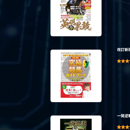
改訂新
一発逆