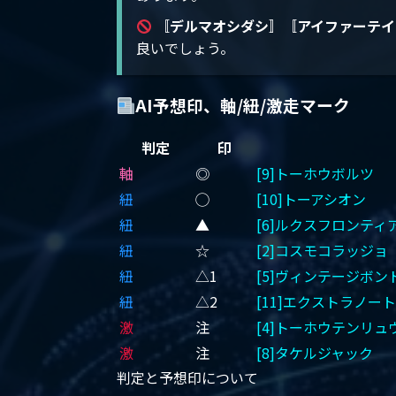
〚
デルマオシダシ
〛〚
アイファーテイ
良いでしょう。
AI予想印、軸/紐/激走マーク
判定
印
軸
◎
[9]トーホウボルツ
紐
◯
[10]トーアシオン
紐
▲
[6]ルクスフロンティ
紐
☆
[2]コスモコラッジョ
紐
△1
[5]ヴィンテージボン
紐
△2
[11]エクストラノート
激
注
[4]トーホウテンリュ
激
注
[8]タケルジャック
判定と予想印について