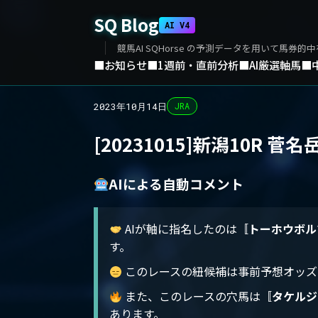
SQ Blog
AI V4
競馬AI SQHorse の予測データを用いて馬券
■お知らせ
■1週前・直前分析
■AI厳選軸馬
■
JRA
2023年10月14日
[20231015]新潟10R 菅
AIによる自動コメント
AIが軸に指名したのは〚
トーホウボル
す。
このレースの紐候補は事前予想オッズ
また、このレースの穴馬は〚
タケルジ
あります。