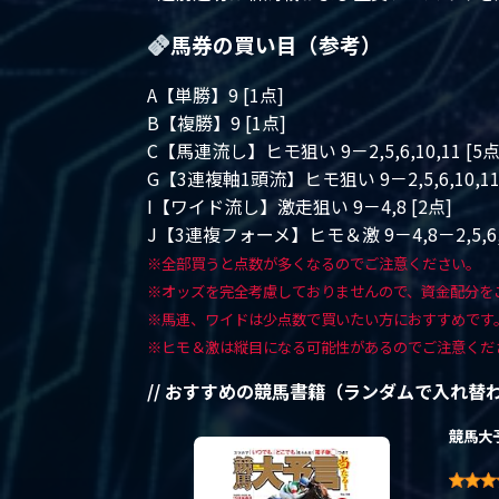
馬券の買い目（参考）
A【単勝】9 [1点]
B【複勝】9 [1点]
C【馬連流し】ヒモ狙い 9－2,5,6,10,11 [5点
G【3連複軸1頭流】ヒモ狙い 9－2,5,6,10,11 
I【ワイド流し】激走狙い 9－4,8 [2点]
J【3連複フォーメ】ヒモ＆激 9－4,8－2,5,6,10
※全部買うと点数が多くなるのでご注意ください。
※オッズを完全考慮しておりませんので、資金配分を
※馬連、ワイドは少点数で買いたい方におすすめです
※ヒモ＆激は縦目になる可能性があるのでご注意くだ
// おすすめの競馬書籍（ランダムで入れ替
競馬大