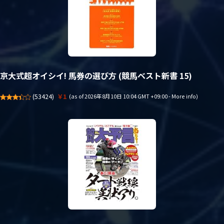
京大式超オイシイ! 馬券の選び方 (競馬ベスト新書 15)
(
53424
)
￥1
(as of 2026年8月10日 10:04 GMT +09:00 -
More info
)