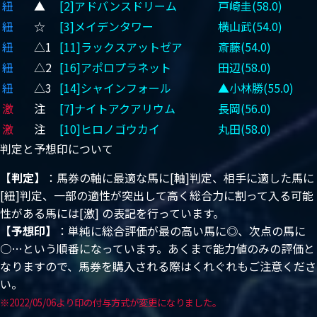
紐
▲
[2]アドバンスドリーム
戸崎圭(58.0)
紐
☆
[3]メイデンタワー
横山武(54.0)
紐
△1
[11]ラックスアットゼア
斎藤(54.0)
紐
△2
[16]アポロプラネット
田辺(58.0)
紐
△3
[14]シャインフォール
▲小林勝(55.0)
激
注
[7]ナイトアクアリウム
長岡(56.0)
激
注
[10]ヒロノゴウカイ
丸田(58.0)
判定と予想印について
【判定】
：馬券の軸に最適な馬に[軸]判定、相手に適した馬に
[紐]判定、一部の適性が突出して高く総合力に割って入る可能
性がある馬には[激] の表記を行っています。
【予想印】
：単純に総合評価が最の高い馬に◎、次点の馬に
○…という順番になっています。あくまで能力値のみの評価と
なりますので、馬券を購入される際はくれぐれもご注意くださ
い。
※2022/05/06より印の付与方式が変更になりました。