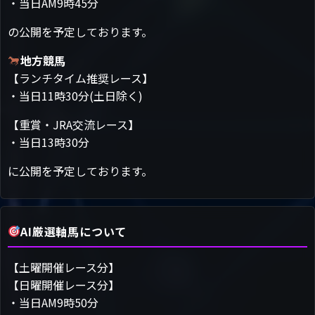
・当日AM9時45分
の公開を予定しております。
地方競馬
【ランチタイム推奨レース】
・当日11時30分(土日除く)
【重賞・JRA交流レース】
・当日13時30分
に公開を予定しております。
AI厳選軸馬について
【土曜開催レース分】
【日曜開催レース分】
・当日AM9時50分