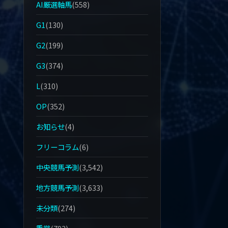
AI厳選軸馬
(558)
G1
(130)
G2
(199)
G3
(374)
L
(310)
OP
(352)
お知らせ
(4)
フリーコラム
(6)
中央競馬予測
(3,542)
地方競馬予測
(3,633)
未分類
(274)