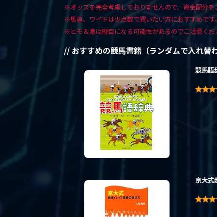
※オッズを完全考慮しておりませんので、資金配分を
※馬連、ワイドは少点数で買いたい方におすすめです
※ヒモ＆激は縦目になる可能性があるのでご注意くだ
// おすすめの競馬書籍（ランダムで入れ替
競馬語
京大式超