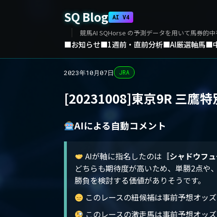
SQ Blog
AI V4
競馬AI SQHorse の予測データを用いて馬券
■お知らせ
■1週前・直前分析
■AI厳選軸馬
■
JRA
2023年10月07日
[20231008]東京9R 三鷹
AIによる自動コメント
AIが軸に指名したのは〚
シャドウフュ
どちらも期待度が高いため、単勝2点や、
勝負を検討する価値がありそうです。
このレースの紐候補は事前予想オッズ
このレースの激走馬は事前予想オッズ