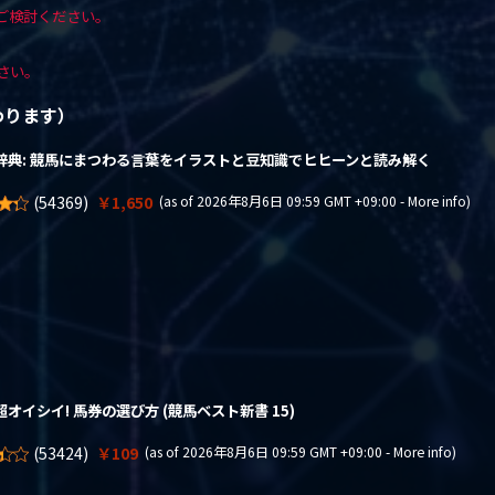
ご検討ください。
。
さい。
わります）
辞典: 競馬にまつわる言葉をイラストと豆知識でヒヒーンと読み解く
(
54369
)
￥1,650
(as of 2026年8月6日 09:59 GMT +09:00 -
More info
)
オイシイ! 馬券の選び方 (競馬ベスト新書 15)
(
53424
)
￥109
(as of 2026年8月6日 09:59 GMT +09:00 -
More info
)