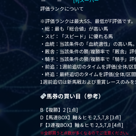
—
—
[9]スーパー
評価ランクについて
※評価ランクは最大SS、最低がF評価です。
・総：最も「総合値」が高い馬
・スピ：「スピード」に優れる馬
・血統：当該条件の「血統適性」の高い馬
・厩舎：当該条件の勝/複勝率で「厩舎」評
・騎手：当該条件の勝/複勝率で「騎手」評
・前追：1週前追切のタイムを評価(全体/区
・終追：最終追切のタイムを評価(全体/区間
1週前追切は新馬戦および重賞レースのみを
馬券の買い目（参考）
B【複勝】2 [1点]
D【馬連BOX】軸＆ヒモ 2,5,7,8 [3点]
F【3連複BOX】軸＆ヒモ 2,5,7,8 [4点]
※全部買うと点数が多くなるのでご注意ください。