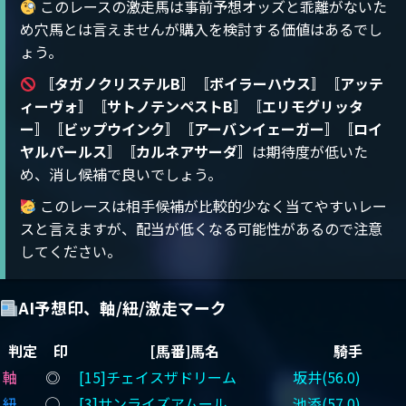
このレースの激走馬は事前予想オッズと乖離がないた
め穴馬とは言えませんが購入を検討する価値はあるでし
ょう。
〚
タガノクリステルB
〛〚
ボイラーハウス
〛〚
アッテ
ィーヴォ
〛〚
サトノテンペストB
〛〚
エリモグリッタ
ー
〛〚
ビップウインク
〛〚
アーバンイェーガー
〛〚
ロイ
ヤルパールス
〛〚
カルネアサーダ
〛は期待度が低いた
め、消し候補で良いでしょう。
このレースは相手候補が比較的少なく当てやすいレー
スと言えますが、配当が低くなる可能性があるので注意
してください。
AI予想印、軸/紐/激走マーク
判定
印
[馬番]馬名
騎手
軸
◎
[15]チェイスザドリーム
坂井(56.0)
紐
◯
[3]サンライズアムール
池添(57.0)