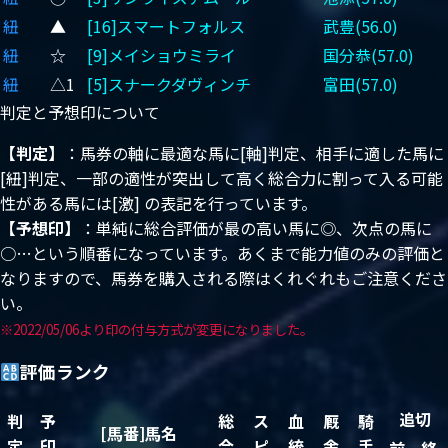
紐
▲
[16]スマートフォルス
武豊(56.0)
紐
☆
[9]メイショウミライ
国分恭(57.0)
紐
△1
[5]スナークダヴィンチ
富田(57.0)
判定と予想印について
【判定】
：馬券の軸に最適な馬に[軸]判定、相手に適した馬に
[紐]判定、一部の適性が突出して高く総合力に割って入る可能
性がある馬には[激] の表記を行っています。
【予想印】
：単純に総合評価が最の高い馬に◎、次点の馬に
○…という順番になっています。あくまで能力値のみの評価と
なりますので、馬券を購入される際はくれぐれもご注意くださ
い。
※2022/05/06より印の付与方式が変更になりました。
評価ランク
追切
判
予
総
ス
血
厩
騎
[馬番]馬名
定
印
合
ピ
統
舎
手
前
終