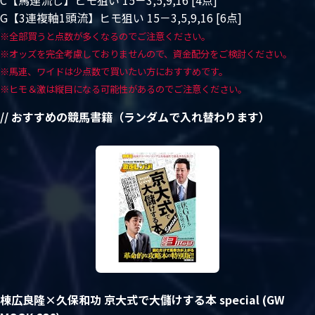
G【3連複軸1頭流】ヒモ狙い 15－3,5,9,16 [6点]
※全部買うと点数が多くなるのでご注意ください。
※オッズを完全考慮しておりませんので、資金配分をご検討ください。
※馬連、ワイドは少点数で買いたい方におすすめです。
※ヒモ＆激は縦目になる可能性があるのでご注意ください。
// おすすめの競馬書籍（ランダムで入れ替わります）
棟広良隆×久保和功 京大式で大儲けする本 special (GW