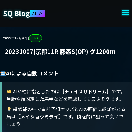
SQ Blog
AI V4
JRA
2023年10月07日
[20231007]京都11R 藤森S(OP) ダ1200m
AIによる自動コメント
AIが軸に指名したのは〚
チェイスザドリーム
〛です。
単勝や頭固定した馬単などを考慮しても良さそうです。
紐候補の中で事前予想オッズとAIの評価に乖離がある
馬は〚
メイショウミライ
〛です。積極的に狙って良いで
しょう。