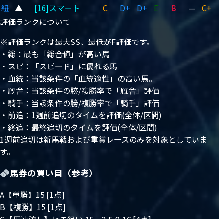
紐
▲
[16]スマート
C
D+
D+
E
B
—
C+
評価ランクについて
※評価ランクは最大SS、最低がF評価です。
・総：最も「総合値」が高い馬
・スピ：「スピード」に優れる馬
・血統：当該条件の「血統適性」の高い馬。
・厩舎：当該条件の勝/複勝率で「厩舎」評価
・騎手：当該条件の勝/複勝率で「騎手」評価
・前追：1週前追切のタイムを評価(全体/区間)
・終追：最終追切のタイムを評価(全体/区間)
1週前追切は新馬戦および重賞レースのみを対象としていま
す。
馬券の買い目（参考）
A【単勝】15 [1点]
B【複勝】15 [1点]
C【馬連流し】ヒモ狙い 15－3,5,9,16 [4点]