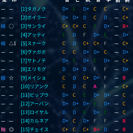
—
—
[1]タガノク
D+
E
D+
C
C
—
C+
—
—
[2]ボイラー
D+
D+
D
C
D
—
C+
紐
◯
[3]サンライ
C+
C+
C
E
D+
—
B+
—
—
[4]アッティ
E
D
F
D+
E
—
D+
紐
△1
[5]スナーク
C
D
C+
C+
F
—
C+
—
—
[6]ヴァガボ
C
C
D+
D+
C
—
D+
—
—
[7]サトノテ
D+
E
D+
E
D+
—
C+
—
—
[8]エリモグ
D
D+
D
F
F
—
D+
紐
☆
[9]メイショ
C
D
C+
D+
F
—
B
—
—
[10]リアンク
C
D
C
A
F
—
C+
—
—
[11]ビップウ
D+
C
E
D+
D+
—
C
—
—
[12]アーバン
D+
D+
D+
E
D+
—
C
—
—
[13]ロイヤル
D
D
E
D+
E
—
C
—
—
[14]カルネア
D+
C
D+
F
F
—
B
軸
◎
[15]チェイス
C+
C
C+
B+
D
—
B