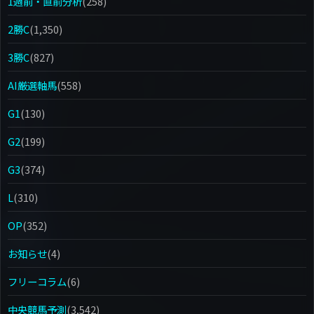
1週前・直前分析
(258)
2勝C
(1,350)
3勝C
(827)
AI厳選軸馬
(558)
G1
(130)
G2
(199)
G3
(374)
L
(310)
OP
(352)
お知らせ
(4)
フリーコラム
(6)
中央競馬予測
(3,542)