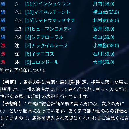
紐
☆
[11]ウインシュクラン
丹内(58.0)
紐
△1
[13]マイネルモーント
横山武(55.0)
紐
△2
[15]シャドウマッドネス
北村友(58.0)
紐
△3
[7]ヒューマンコメディ
坂井(56.0)
紐
△4
[4]シテフローラル
松山(58.0)
激
注
[2]ナックイルシーブ
小林勝(58.0)
激
注
[6]イザニコス
石川(56.0)
激
注
[9]コロンドール
大野(58.0)
判定と予想印について
【判定】
：馬券の軸に最適な馬に[軸]判定、相手に適した馬に
[紐]判定、一部の適性が突出して高く総合力に割って入る可能
性がある馬には[激] の表記を行っています。
【予想印】
：単純に総合評価が最の高い馬に◎、次点の馬に
○…という順番になっています。あくまで能力値のみの評価と
なりますので、馬券を購入される際はくれぐれもご注意くださ
い。