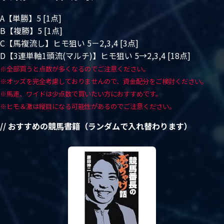
A【単勝】5 [1点]
B【複勝】5 [1点]
C【馬複流し】ヒモ狙い 5－2,3,4 [3点]
D【3連単軸1頭流(マルチ)】ヒモ狙い 5→2,3,4 [18点]
※全部買うと点数が多くなるのでご注意ください。
※オッズを完全考慮しておりませんので、資金配分をご検討ください。
※馬連、ワイドは少点数で買いたい方におすすめです。
※ヒモ＆激は縦目になる可能性があるのでご注意ください。
// おすすめの競馬書籍（ランダムで入れ替わります）