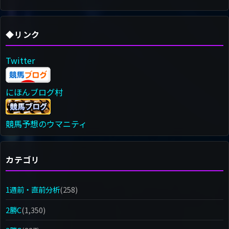
◆リンク
Twitter
にほんブログ村
競馬予想のウマニティ
カテゴリ
1週前・直前分析
(258)
2勝C
(1,350)