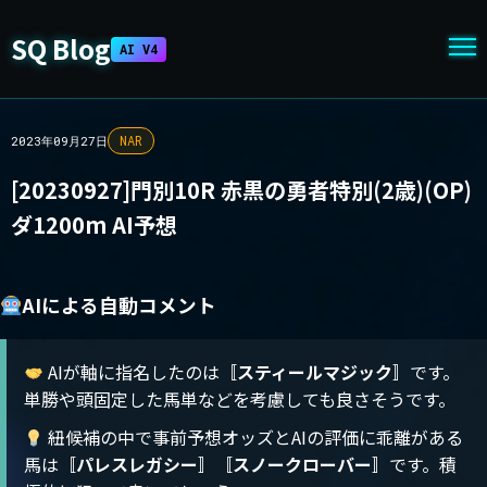
SQ Blog
AI V4
NAR
2023年09月27日
[20230927]門別10R 赤黒の勇者特別(2歳)(OP)
ダ1200m AI予想
AIによる自動コメント
AIが軸に指名したのは〚
スティールマジック
〛です。
単勝や頭固定した馬単などを考慮しても良さそうです。
紐候補の中で事前予想オッズとAIの評価に乖離がある
馬は〚
パレスレガシー
〛〚
スノークローバー
〛です。積