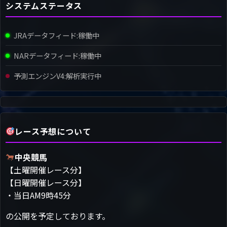
システムステータス
JRAデータフィード:
稼働中
NARデータフィード:
稼働中
予測エンジンV4:
解析実行中
レース予想について
中央競馬
【土曜開催レース分】
【日曜開催レース分】
・当日AM9時45分
の公開を予定しております。