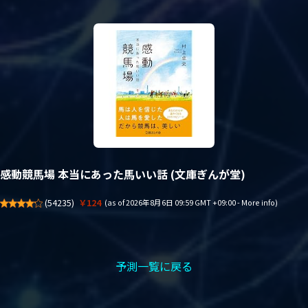
感動競馬場 本当にあった馬いい話 (文庫ぎんが堂)
(
54235
)
￥124
(as of 2026年8月6日 09:59 GMT +09:00 -
More info
)
予測一覧に戻る