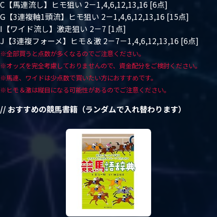
C【馬連流し】ヒモ狙い 2－1,4,6,12,13,16 [6点]
G【3連複軸1頭流】ヒモ狙い 2－1,4,6,12,13,16 [15点]
I【ワイド流し】激走狙い 2－7 [1点]
J【3連複フォーメ】ヒモ＆激 2－7－1,4,6,12,13,16 [6点]
※全部買うと点数が多くなるのでご注意ください。
※オッズを完全考慮しておりませんので、資金配分をご検討ください。
※馬連、ワイドは少点数で買いたい方におすすめです。
※ヒモ＆激は縦目になる可能性があるのでご注意ください。
// おすすめの競馬書籍（ランダムで入れ替わります）