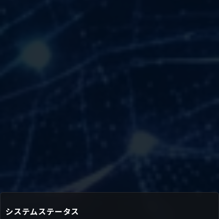
システムステータス