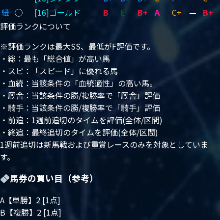
紐
◯
[16]ゴールド
B
E
B+
A
C+
—
B+
評価ランクについて
※評価ランクは最大SS、最低がF評価です。
・総：最も「総合値」が高い馬
・スピ：「スピード」に優れる馬
・血統：当該条件の「血統適性」の高い馬。
・厩舎：当該条件の勝/複勝率で「厩舎」評価
・騎手：当該条件の勝/複勝率で「騎手」評価
・前追：1週前追切のタイムを評価(全体/区間)
・終追：最終追切のタイムを評価(全体/区間)
1週前追切は新馬戦および重賞レースのみを対象としていま
す。
馬券の買い目（参考）
A【単勝】2 [1点]
B【複勝】2 [1点]