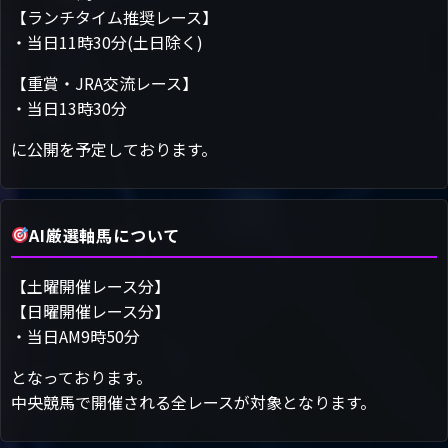
【ランチタイム推奨レース】
・当日11時30分(土日除く)
【重賞・JRA交流レース】
・当日13時30分
に公開を予定しております。
AI厳選軸馬について
【土曜開催レース分】
【日曜開催レース分】
・当日AM9時50分
となっております。
中央競馬で開催される全レースが対象となります。