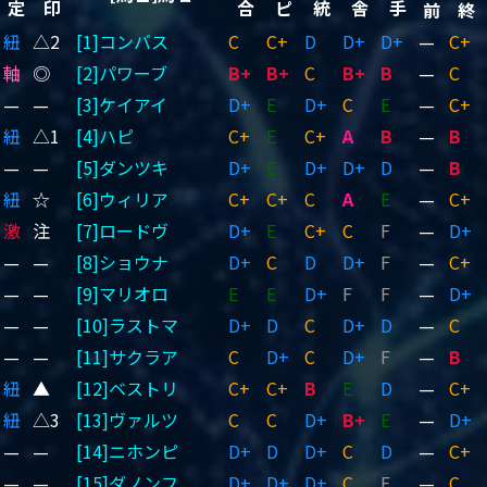
定
印
合
ピ
統
舎
手
前
終
紐
△2
[1]コンバス
C
C+
D
D+
D+
—
C+
軸
◎
[2]パワーブ
B+
B+
C
B+
B
—
C
—
—
[3]ケイアイ
D+
E
D+
C
E
—
C+
紐
△1
[4]ハピ
C+
E
C+
A
B
—
B
—
—
[5]ダンツキ
D+
E
D+
D+
D
—
B
紐
☆
[6]ウィリア
C+
C+
C
A
E
—
C+
激
注
[7]ロードヴ
D+
E
C+
C
F
—
D+
—
—
[8]ショウナ
D+
C
D
D+
F
—
C+
—
—
[9]マリオロ
E
E
D+
F
F
—
D+
—
—
[10]ラストマ
D+
D
C
D+
D
—
C
—
—
[11]サクラア
C
D+
C
D+
F
—
B
紐
▲
[12]ベストリ
C+
C+
B
E
D
—
C+
紐
△3
[13]ヴァルツ
C
C
D+
B+
E
—
D+
—
—
[14]ニホンピ
D+
D
D+
C
D
—
C+
—
—
[15]ダノンフ
D+
D+
D+
C
F
—
C