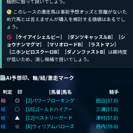
極的に狙って良いでしょう。
このレースの激走馬は事前予想オッズと乖離がないた
め穴馬とは言えませんが購入を検討する価値はあるでし
ょう。
〚
ケイアイシェルビー
〛〚
ダンツキャッスルB
〛〚
シ
ョウナンマグマ
〛〚
マリオロードB
〛〚
ラストマン
〛
〚
ニホンピロスクーロB
〛〚
ダノンファストB
〛は期待度
が低いため、消し候補で良いでしょう。
AI予想印、軸/紐/激走マーク
判定
印
[馬番]馬名
騎手
軸
◎
[2]パワーブローキング
田辺(57.0)
紐
◯
[16]ゴールドハイアー
三浦(57.0)
紐
▲
[12]ベストリーガード
津村(57.0)
紐
☆
[6]ウィリアムバローズ
丹内(59.0)