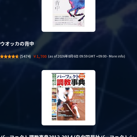
ウオッカの背中
(
5474
)
￥1,700
(as of 2026年8月6日 09:59 GMT +09:00 -
More info
)
パーフェクト調教事典2013-2014 (自由国民社パーフェクトシ