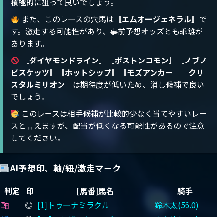
積極的に狙って良いでしょう。
また、このレースの穴馬は〚
エムオージェネラル
〛で
す。激走する可能性があり、事前予想オッズとも乖離が
あります。
〚
ダイヤモンドライン
〛〚
ボストンコモン
〛〚
ノブノ
ビスケッツ
〛〚
ホットシップ
〛〚
モズアンカー
〛〚
クリ
スタルミリオン
〛は期待度が低いため、消し候補で良い
でしょう。
このレースは相手候補が比較的少なく当てやすいレー
スと言えますが、配当が低くなる可能性があるので注意
してください。
AI予想印、軸/紐/激走マーク
判定
印
[馬番]馬名
騎手
軸
◎
[1]トゥーナミラクル
鈴木太(56.0)