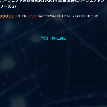
リーズ 2)
(
53513
)
￥2,509
(as of 2026年8月6日 09:59 GMT +09:00 -
More info
)
予測一覧に戻る