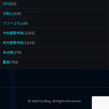
OP
(352)
お知らせ
(4)
フリーコラム
(6)
中央競馬予測
(3,542)
地方競馬予測
(3,633)
未分類
(274)
重賞
(793)
© 2026 SQ Blog. All Rights Reserved.