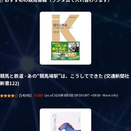
競馬と鉄道 - あの“競馬場駅”は、こうしてできた (交通新聞社
新書122)
(
54045
)
￥880
(as of 2026年8月6日 09:59 GMT +09:00 -
More info
)