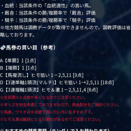
・血統：当該条件の「血統適性」の高い馬。
・厩舎：当該条件の勝/複勝率で「厩舎」評価
・騎手：当該条件の勝/複勝率で「騎手」評価
※地方競馬は調教データが取得できませんので、調教評価は省
略しております。
馬券の買い目（参考）
A【単勝】1 [1点]
B【複勝】1 [1点]
C【馬複流し】ヒモ狙い 1－2,5,11 [3点]
D【3連単軸1頭流(マルチ)】ヒモ狙い 1→2,5,11 [18点]
G【3連複軸1頭流】ヒモ＆激 1－2,5,11,4 [6点]
※全部買うと点数が多くなるのでご注意ください。
※オッズを完全考慮しておりませんので、資金配分をご検討ください。
※馬連、ワイドは少点数で買いたい方におすすめです。
※ヒモ＆激は縦目になる可能性があるのでご注意ください。
// おすすめの競馬書籍（ランダムで入れ替わります）