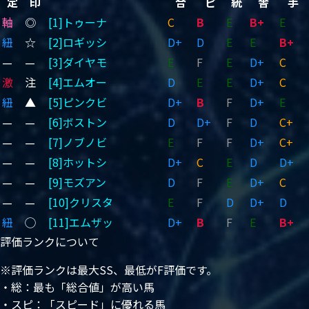
定
印
合
ピ
統
舎
手
軸
◎
[1]トゥーナ
C
B
E
B+
E
紐
☆
[2]ロギッシ
D+
D
E
E
B+
—
—
[3]ダイヤモ
E
F
E
D+
C
激
注
[4]エムオー
D
E
E
D+
C
紐
▲
[5]ピンクビ
D+
B
F
D+
E
—
—
[6]ボストン
D
D+
F
D
C+
—
—
[7]ノブノビ
E
F
F
D+
C+
—
—
[8]ホットシ
D+
C
E
D
D+
—
—
[9]モズアン
D
F
E
D+
C
—
—
[10]クリスタ
E
F
D
D+
D
紐
◯
[11]エムザッ
D+
B
F
E
B+
評価ランクについて
※評価ランクは最大SS、最低がF評価です。
・総：最も「総合値」が高い馬
・スピ：「スピード」に優れる馬