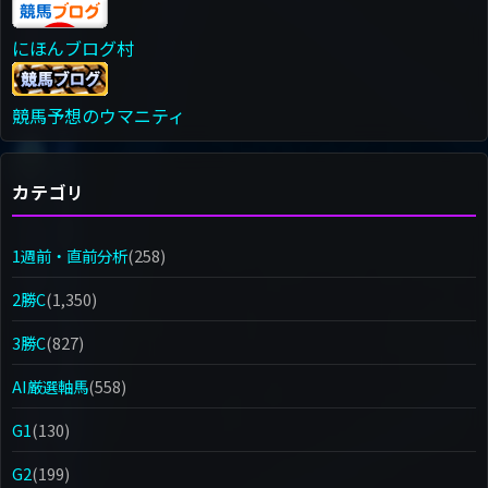
にほんブログ村
競馬予想のウマニティ
カテゴリ
1週前・直前分析
(258)
2勝C
(1,350)
3勝C
(827)
AI厳選軸馬
(558)
G1
(130)
G2
(199)