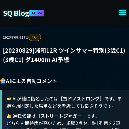
SQ Blog
AI V4
NAR
2023年08月29日
[20230829]浦和12R ツインサマー特別(3歳C1)
(3歳C1) ダ1400m AI予想
AIによる自動コメント
AIが軸に指名したのは〚
ヨドノストロング
〛です。単
勝や頭固定した馬単などを考慮しても良さそうです。
逆転候補は〚
ストリートジャガー
〛です。
どちらも期待度が高いため、単勝2点や、軸1列目を2頭