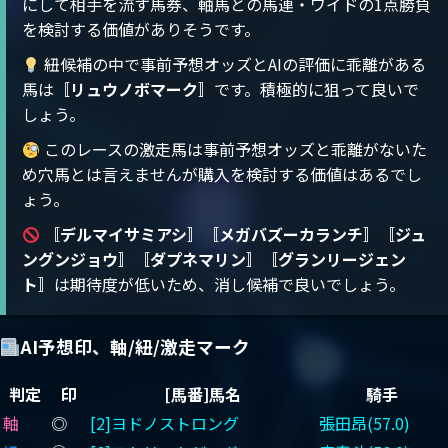
にして相手を流す馬券、軸馬との馬連・ワイドの1点勝負
を検討する価値がありそうです。
紐候補の中で事前予想オッズとAIの評価に乖離がある
馬は〚
リュウノボマーク
〛です。積極的に狙って良いで
しょう。
このレースの激走馬は事前予想オッズと乖離がないた
め穴馬とは言えませんが購入を検討する価値はあるでし
ょう。
〚
デルマイサミアシ
〛〚
メガバズーカランチ
〛〚
ジュ
ングンジョウ
〛〚
ダプネマリン
〛〚
グランリージェン
ト
〛は期待度が低いため、消し候補で良いでしょう。
AI予想印、軸/紐/激走マーク
判定
印
[馬番]馬名
騎手
軸
◎
[2]ヨドノストロング
張田昂(57.0)