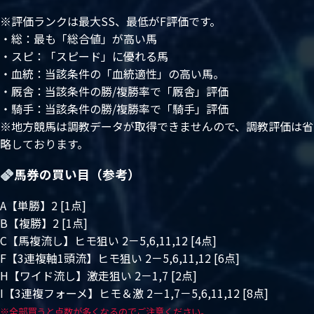
※評価ランクは最大SS、最低がF評価です。
・総：最も「総合値」が高い馬
・スピ：「スピード」に優れる馬
・血統：当該条件の「血統適性」の高い馬。
・厩舎：当該条件の勝/複勝率で「厩舎」評価
・騎手：当該条件の勝/複勝率で「騎手」評価
※地方競馬は調教データが取得できませんので、調教評価は省
略しております。
馬券の買い目（参考）
A【単勝】2 [1点]
B【複勝】2 [1点]
C【馬複流し】ヒモ狙い 2－5,6,11,12 [4点]
F【3連複軸1頭流】ヒモ狙い 2－5,6,11,12 [6点]
H【ワイド流し】激走狙い 2－1,7 [2点]
I【3連複フォーメ】ヒモ＆激 2－1,7－5,6,11,12 [8点]
※全部買うと点数が多くなるのでご注意ください。