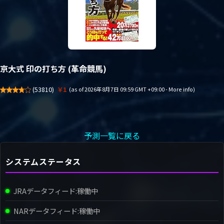
京大式 印の打ち方 (革命競馬)
(
53810
)
￥1
(as of 2026年8月7日 09:59 GMT +09:00 -
More info
)
予測一覧に戻る
システムステータス
JRAデータフィード:
稼働中
NARデータフィード:
稼働中