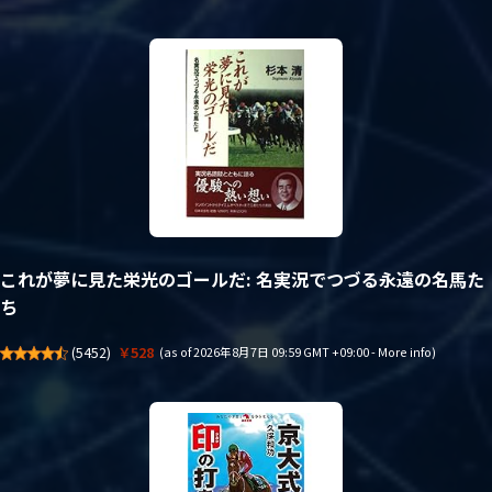
これが夢に見た栄光のゴールだ: 名実況でつづる永遠の名馬た
ち
(
5452
)
￥528
(as of 2026年8月7日 09:59 GMT +09:00 -
More info
)