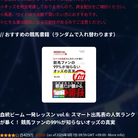
※オッズを完全考慮しておりませんので、資金配分をご検討ください。
※馬連、ワイドは少点数で買いたい方におすすめです。
※ヒモ＆激は縦目になる可能性があるのでご注意ください。
// おすすめの競馬書籍（ランダムで入れ替わります）
血統ビーム 一発レッスン vol.6: スマート出馬表の人気ランク
が暴く！ 競馬ファンの99％が知らないオッズの真実
(
54397
)
￥330
(as of 2026年8月7日 09:59 GMT +09:00 -
More info
)