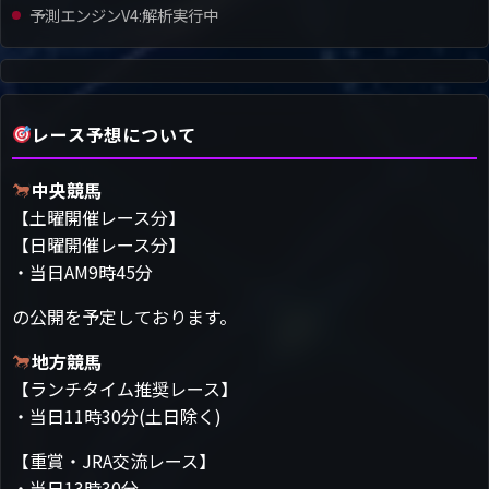
予測エンジンV4:
解析実行中
レース予想について
中央競馬
【土曜開催レース分】
【日曜開催レース分】
・当日AM9時45分
の公開を予定しております。
地方競馬
【ランチタイム推奨レース】
・当日11時30分(土日除く)
【重賞・JRA交流レース】
・当日13時30分