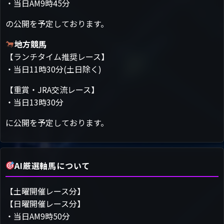
・当日AM9時45分
の公開を予定しております。
地方競馬
【ランチタイム推奨レース】
・当日11時30分(土日除く)
【重賞・JRA交流レース】
・当日13時30分
に公開を予定しております。
AI厳選軸馬について
【土曜開催レース分】
【日曜開催レース分】
・当日AM9時50分