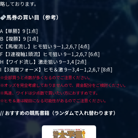
略しております。
馬券の買い目（参考）
A【単勝】9 [1点]
B【複勝】9 [1点]
C【馬複流し】ヒモ狙い 9－1,2,6,7 [4点]
F【3連複軸1頭流】ヒモ狙い 9－1,2,6,7 [6点]
H【ワイド流し】激走狙い 9－3,4 [2点]
I【3連複フォーメ】ヒモ＆激 9－3,4－1,2,6,7 [8点]
※全部買うと点数が多くなるのでご注意ください。
※オッズを完全考慮しておりませんので、資金配分をご検討ください。
※馬連、ワイドは少点数で買いたい方におすすめです。
※ヒモ＆激は縦目になる可能性があるのでご注意ください。
// おすすめの競馬書籍（ランダムで入れ替わります）