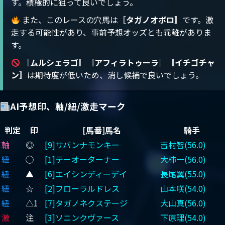
す。積極的に狙って良いでしょう。
また、このレースの穴馬は〚
タガノオボロ
〛です。激
走する可能性があり、事前予想オッズとも乖離がありま
す。
〚
ムルシェラゴ
〛〚
アフィラトゥーラ
〛〚
イチゴチャ
ン
〛は期待度が低いため、消し候補で良いでしょう。
AI予想印、軸/紐/激走マーク
判定
印
[馬番]馬名
騎手
軸
◎
[9]サバンナモンキー
吉村智(56.0)
紐
◯
[1]テーオーターナー
大柿一(56.0)
紐
▲
[6]エイシンディーデイ
長尾翼(55.0)
紐
☆
[2]フローラルドレス
山本咲(54.0)
紐
△1
[7]タガノネクステージ
大山真(56.0)
激
注
[3]ソニンクヴァース
下原理(54.0)