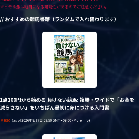
※ヒモ＆激は縦目になる可能性があるのでご注意ください。
// おすすめの競馬書籍（ランダムで入れ替わります）
1点100円から始める 負けない競馬: 複勝・ワイドで「お金を
減らさない」をいちばん最初に身につける入門書
￥980
(as of 2026年8月7日 09:59 GMT +09:00 -
More info
)